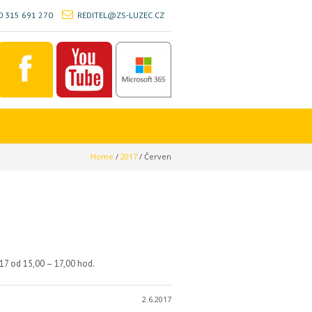
 315 691 270
REDITEL@ZS-LUZEC.CZ
Home
/
2017
/
Červen
017 od 15,00 – 17,00 hod.
2.6.2017