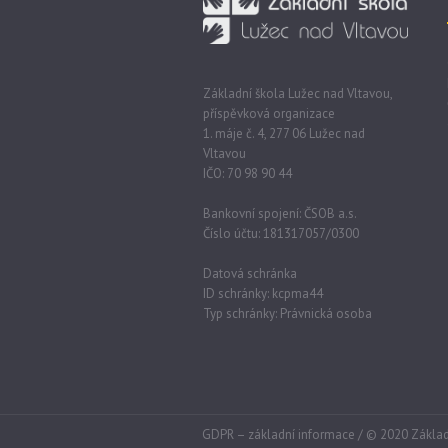
Základní škola Lužec nad Vltavou,
příspěvková organizace
1. máje č. 4, 277 06 Lužec nad
Vltavou
IČO: 70 98 90 44
Bankovní spojení: ČSOB a.s.
Číslo účtu: 181317057/0300
Datová schránka
ID schránky: kcpma44
Typ schránky: Právnická osoba
GDPR – základní informace
/ © 2020 Základ