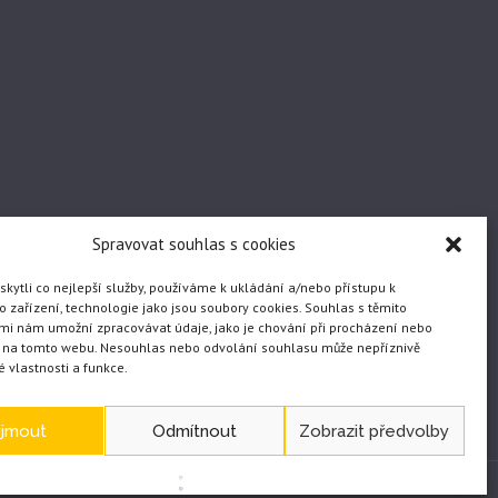
Spravovat souhlas s cookies
ytli co nejlepší služby, používáme k ukládání a/nebo přístupu k
 zařízení, technologie jako jsou soubory cookies. Souhlas s těmito
mi nám umožní zpracovávat údaje, jako je chování při procházení nebo
D na tomto webu. Nesouhlas nebo odvolání souhlasu může nepříznivě
té vlastnosti a funkce.
ijmout
Odmítnout
Zobrazit předvolby
WEB vytvořil JČ