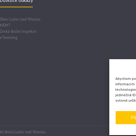
Důležité odkazy
Obec Lužec nad Vltavou
MŠMT
Česká školní inspekce
eTwinning
Abychom posk
informacím o
technologie
jedinečná I
ovlivnit urči
Př
ní škola Lužec nad Vltavou