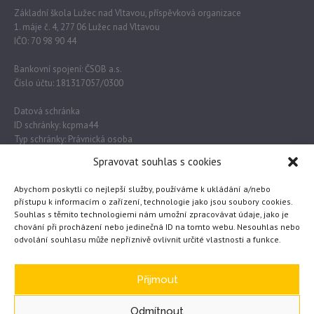
Základní škola Lužec nad Vltavou, příspěvková organizace
1. máje č. 4, 277 06 Lužec nad Vltavou
IČO: 70 98 90 44
Bankovní spojení: ČSOB a.s.
Číslo účtu: 181317057/0300
Datová schránka
ID schránky: kcpma44
Typ schránky: Právnická osoba
Spravovat souhlas s cookies
Důležité odkazy
Abychom poskytli co nejlepší služby, používáme k ukládání a/nebo
přístupu k informacím o zařízení, technologie jako jsou soubory cookies.
Souhlas s těmito technologiemi nám umožní zpracovávat údaje, jako je
chování při procházení nebo jedinečná ID na tomto webu. Nesouhlas nebo
Obec Lužec nad Vltavou
odvolání souhlasu může nepříznivě ovlivnit určité vlastnosti a funkce.
MŠMT
Česká školní inspekce
eTwinning
Přijmout
Odmítnout