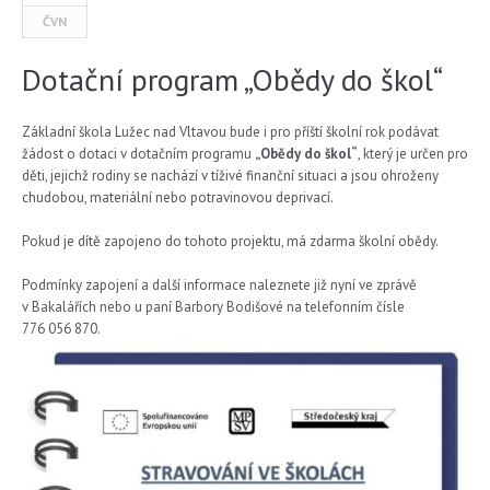
ČVN
Dotační program „Obědy do škol“
Základní škola Lužec nad Vltavou bude i pro příští školní rok podávat
žádost o dotaci v dotačním programu
„Obědy do škol“
, který je určen pro
děti, jejichž rodiny se nachází v tíživé finanční situaci a jsou ohroženy
chudobou, materiální nebo potravinovou deprivací.
Pokud je dítě zapojeno do tohoto projektu, má zdarma školní obědy.
Podmínky zapojení a další informace naleznete již nyní ve zprávě
v Bakalářích nebo u paní Barbory Bodišové na telefonním čísle
776 056 870.