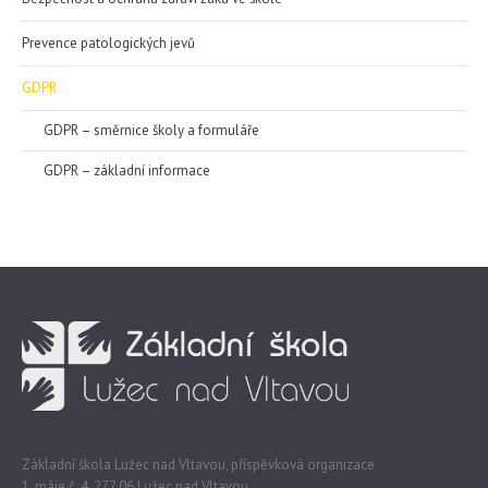
Prevence patologických jevů
GDPR
GDPR – směrnice školy a formuláře
GDPR – základní informace
Základní škola Lužec nad Vltavou, příspěvková organizace
1. máje č. 4, 277 06 Lužec nad Vltavou