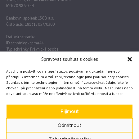
IČO: 70 98 90 44
Bankovní spojení: ČSOB a.s.
Číslo účtu: 181317057/0300
Datová schránka
ID schránky: kcpma44
Typ schránky: Právnická osoba
Spravovat souhlas s cookies
Důležité odkazy
Abychom poskytli co nejlepší služby, používáme k ukládání a/nebo
přístupu k informacím o zařízení, technologie jako jsou soubory cookies.
Souhlas s těmito technologiemi nám umožní zpracovávat údaje, jako je
Obec Lužec nad Vltavou
chování při procházení nebo jedinečná ID na tomto webu. Nesouhlas nebo
odvolání souhlasu může nepříznivě ovlivnit určité vlastnosti a funkce.
MŠMT
Česká školní inspekce
eTwinning
Přijmout
Odmítnout