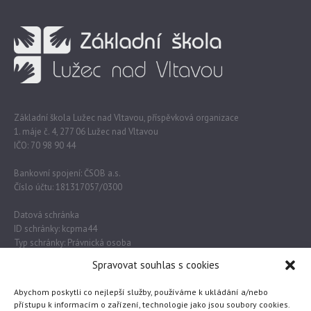
Základní škola Lužec nad Vltavou, příspěvková organizace
1. máje č. 4, 277 06 Lužec nad Vltavou
IČO: 70 98 90 44
Bankovní spojení: ČSOB a.s.
Číslo účtu: 181317057/0300
Datová schránka
ID schránky: kcpma44
Typ schránky: Právnická osoba
Spravovat souhlas s cookies
Důležité odkazy
Abychom poskytli co nejlepší služby, používáme k ukládání a/nebo
přístupu k informacím o zařízení, technologie jako jsou soubory cookies.