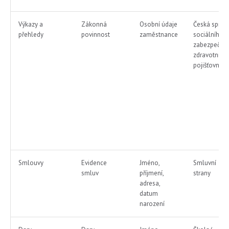
Výkazy a
Zákonná
Osobní údaje
Česká správ
přehledy
povinnost
zaměstnance
sociálního
zabezpečení
zdravotní
pojišťovna
Smlouvy
Evidence
Jméno,
Smluvní
smluv
příjmení,
strany
adresa,
datum
narození