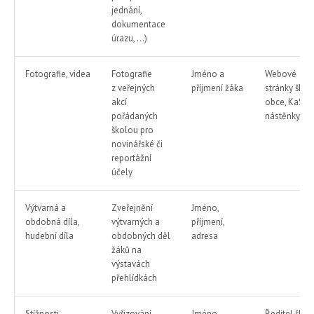
jednání,
dokumentace
úrazu, …)
Fotografie, videa
Fotografie
Jméno a
Webové
z veřejných
příjmení žáka
stránky školy
akcí
obce, KaSSu
pořádaných
nástěnky
školou pro
novinářské či
reportážní
účely
Výtvarná a
Zveřejnění
Jméno,
obdobná díla,
výtvarných a
příjmení,
hudební díla
obdobných děl
adresa
žáků na
výstavách
přehlídkách
Stížnosti
Vyřizování
Jméno,
Ředitel škol