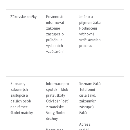
Žákovské knížky
Povinností
Jméno a
informovat
příjmení žáka
zákonné
Hodnocení
zástupce o
výchovně
průběhu a
vzdělávacího
výsledcích
procesu
vzdělávání
Seznamy
Informace pro
Seznam žáků
zákonných
spolek – klub
Telefonní
zástupců a
přátel školy
čísla žáků,
dalších osob
Odvádění dětí
zákonných
nad rámec
z mateřské
zástupců
školní matriky
školy, školní
žáků
družiny
Adresa