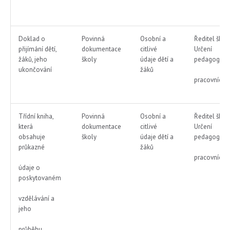
Doklad o
Povinná
Osobní a
Ředitel škol
přijímání dětí,
dokumentace
citlivé
Určení
žáků, jeho
školy
údaje dětí a
pedagog.
ukončování
žáků
pracovníci
Třídní kniha,
Povinná
Osobní a
Ředitel škol
která
dokumentace
citlivé
Určení
obsahuje
školy
údaje dětí a
pedagog.
průkazné
žáků
pracovníci
údaje o
poskytovaném
vzdělávání a
jeho
průběhu