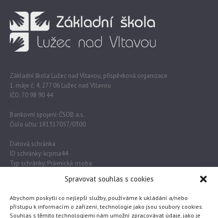
Základní škola Lužec nad Vltavou, příspěvková organizace
1. máje č. 4, 277 06 Lužec nad Vltavou
IČO: 70 98 90 44
Bankovní spojení: ČSOB a.s.
Číslo účtu: 181317057/0300
Datová schránka
ID schránky: kcpma44
Typ schránky: Právnická osoba
Spravovat souhlas s cookies
Důležité odkazy
Abychom poskytli co nejlepší služby, používáme k ukládání a/nebo
přístupu k informacím o zařízení, technologie jako jsou soubory cookies.
Souhlas s těmito technologiemi nám umožní zpracovávat údaje, jako je