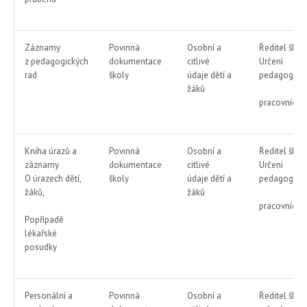
Záznamy
Povinná
Osobní a
Ředitel škol
z pedagogických
dokumentace
citlivé
Určení
rad
školy
údaje dětí a
pedagog.
žáků
pracovníci
Kniha úrazů a
Povinná
Osobní a
Ředitel škol
záznamy
dokumentace
citlivé
Určení
O úrazech dětí,
školy
údaje dětí a
pedagog.
žáků,
žáků
pracovníci
Popřípadě
lékařské
posudky
Personální a
Povinná
Osobní a
Ředitel škol