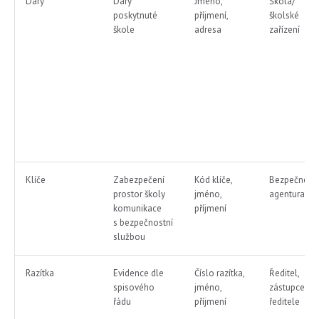
Dary
Dary
Jméno,
Škola/
poskytnuté
příjmení,
školské
škole
adresa
zařízení
Klíče
Zabezpečení
Kód klíče,
Bezpečnostn
prostor školy
jméno,
agentura
komunikace
příjmení
s bezpečnostní
službou
Razítka
Evidence dle
Číslo razítka,
Ředitel,
spisového
jméno,
zástupce
řádu
příjmení
ředitele