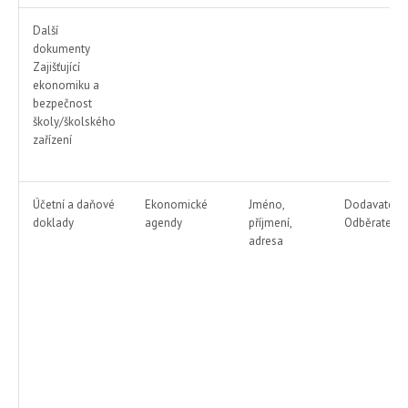
Další
dokumenty
Zajišťující
ekonomiku a
bezpečnost
školy/školského
zařízení
Účetní a daňové
Ekonomické
Jméno,
Dodavatel
doklady
agendy
příjmení,
Odběratel
adresa