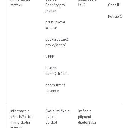
matriku
Podněty pro
žáků
Obec III
jednání
Policie ČR
přestupkové
komise
podklady žáků
pro vyšetření
v PPP
Hlášení
trestných činů,
neomluvená
absence
Informace o
Školní mléko a
Jméno a
dětech/žácích
ovoce
příjmení
mimo školní
do škol
dítěte/žáka