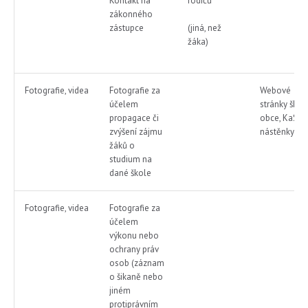
Kontakt na
rodičů
zákonného
zástupce
(jiná, než
žáka)
Fotografie, videa
Fotografie za
Webové
účelem
stránky školy
propagace či
obce, KaSSu
zvýšení zájmu
nástěnky
žáků o
studium na
dané škole
Fotografie, videa
Fotografie za
účelem
výkonu nebo
ochrany práv
osob (záznam
o šikaně nebo
jiném
protiprávním