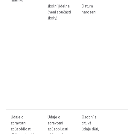
matriku
školní jídelna
Datum
(není součástí
narození
školy)
Údaje o
Údaje o
Osobní a
zdravotní
zdravotní
citlivé
způsobilosti
způsobilosti
údaje dětí,