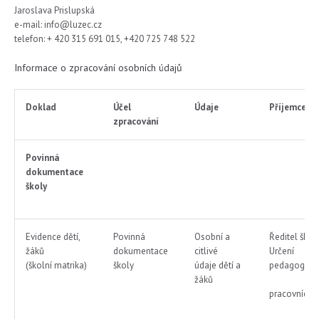
Jaroslava Prislupská
e-mail: info@luzec.cz
telefon: + 420 315 691 015, +420 725 748 522
Informace o zpracování osobních údajů
Doklad
Účel
Údaje
Příjemce
zpracování
Povinná
dokumentace
školy
Evidence dětí,
Povinná
Osobní a
Ředitel škol
žáků
dokumentace
citlivé
Určení
(školní matrika)
školy
údaje dětí a
pedagog.
žáků
pracovníci