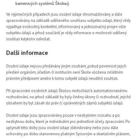
kamerových systémů Školou).
Ve výjimečných případech jsou osobní údaje shromažďovány a dále
zpracovávány na základě uděleného souhlasu subjektu údajů, který vždy
vyjadřuje svobodný, konkrétní, informovaný a jednoznačný projev vůle
subjektu údajů a jehož součástí je vždy informace o možnosti udělený
souhlas kdykoliv odvolat.
Další informace
Osobní údaje nejsou předávány jiným osobám, pokud povinnost jejich
předání orgánům, úřadům či institucím není Škole uložena zvláštním
právním předpisem anebo k tomu subjekt údajů neudělil souhlas.
Při zpracování osobních údajů Školou nedochází k automatizovanému
rozhodování, na jehož základě by byly činěny úkony či rozhodnutí, jejichž
obsahem by byl zásah do práv či oprávněných zájmů subjektů údajů.
Osobní údaje jsou zpracovávány pouze v nezbytném rozsahu a po
nezbytnou dobu, které je individuální pro jednotlivé účely zpracování. Po
uplynutí této doby jsou osobní údaje zlikvidovány nebo jsou dále
uchovány po dobu stanovenou platným Spisovým a skartačním plánem,