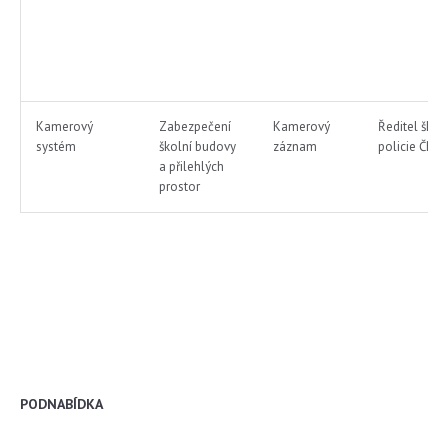
Kamerový
Zabezpečení
Kamerový
Ředitel školy
systém
školní budovy
záznam
policie ČR
a přilehlých
prostor
PODNABÍDKA