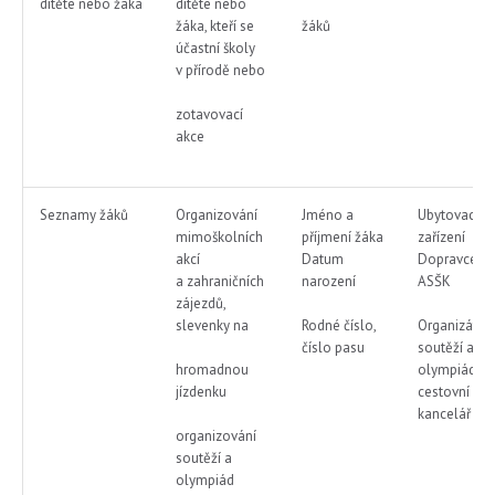
dítěte nebo žáka
dítěte nebo
žáka, kteří se
žáků
účastní školy
v přírodě nebo
zotavovací
akce
Seznamy žáků
Organizování
Jméno a
Ubytovací
mimoškolních
příjmení žáka
zařízení
akcí
Datum
Dopravce
a zahraničních
narození
ASŠK
zájezdů,
slevenky na
Rodné číslo,
Organizátor
číslo pasu
soutěží a
hromadnou
olympiád ,
jízdenku
cestovní
kancelář
organizování
soutěží a
olympiád