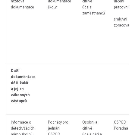
mzdová
dokumentace
citlivé
určení
dokumentace
školy
údaje
pracovníci
zaměstnanců
smluvní
zpracovatel
Další
dokumentace
dětí, žáků
a jejich
zákonných
zástupců
Informace o
Podněty pro
Osobní a
OSPOD
dětech/žácích
jednání
citlivé
Poradna
mimo školní
OSPOD
údaje dětí a