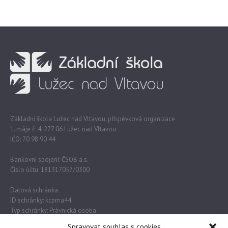
Základní škola Lužec nad Vltavou, příspěvková organizace
1. máje č. 4, 277 06 Lužec nad Vltavou
IČO: 70 98 90 44
Bankovní spojení: ČSOB a.s.
Číslo účtu: 181317057/0300
Datová schránka
ID schránky: kcpma44
Typ schránky: Právnická osoba
Spravovat souhlas s cookies