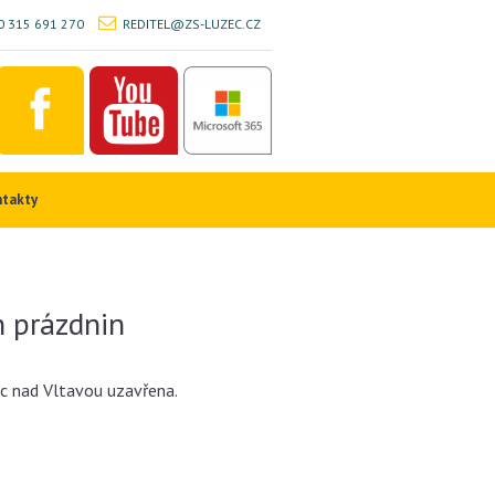
 315 691 270
REDITEL@ZS-LUZEC.CZ
ntakty
h prázdnin
ec nad Vltavou uzavřena.