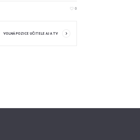
0
VOLNÁ POZICE UČITELE AJ A TV