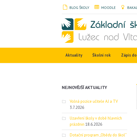
BLOG ŠKOLY
MOODLE
BAKAL
Aktuality
Školní rok
Zápis do 
NEJNOVĚJŠÍ AKTUALITY
Volná pozice učitele AJ a TV
3.7.2026
Uzavření školy v době hlavních
prázdnin
18.6.2026
Dotační program „Obědy do škol“