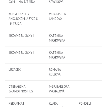
GYM. – MA 5. TŘÍDA
ŠEVČÍKOVÁ
KONVERZACE V
MGR. MARTA
ANGLICKÉM JAZYCE 8.
LANDOVÁ
-9. TŘÍDA
ŠIKOVNÉ RUČIČKY I
KATEŘINA
MICHOVSKÁ
ŠIKOVNÉ RUČIČKY II
KATEŘINA
MICHOVSKÁ
LUŽÁČEK
ROMANA
ROLLOVÁ
ČTENÁŘSKÁ
MGR. BARBORA
GRAMOTNOST I. ST.
PRCHALOVÁ
KERAMIKA I
KLÁRA
PONDĚLÍ