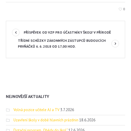
0
PŘÍSPĚVEK OD VZP PRO ÚČASTNÍKY ŠKOLY V PŘÍRODĚ
TŘÍDNÍ SCHŮZKY ZÁKONNÝCH ZÁSTUPCŮ BUDOUCÍCH
PRVŇÁČKŮ 6. 6. 2018 OD 17,00 HOD.
NEJNOVĚJŠÍ AKTUALITY
Volná pozice učitele AJ a TV
3.7.2026
Uzavření školy v době hlavních prázdnin
18.6.2026
Dotační program „Obědy do škol“
12.6.2026