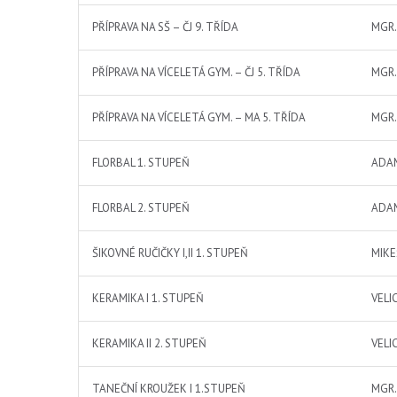
PŘÍPRAVA NA SŠ – ČJ 9. TŘÍDA
MGR.
PŘÍPRAVA NA VÍCELETÁ GYM. – ČJ 5. TŘÍDA
MGR.
PŘÍPRAVA NA VÍCELETÁ GYM. – MA 5. TŘÍDA
MGR.
FLORBAL 1. STUPEŇ
ADA
FLORBAL 2. STUPEŇ
ADA
ŠIKOVNÉ RUČIČKY I,II 1. STUPEŇ
MIKE
KERAMIKA I 1. STUPEŇ
VELI
KERAMIKA II 2. STUPEŇ
VELI
TANEČNÍ KROUŽEK I 1.STUPEŇ
MGR.