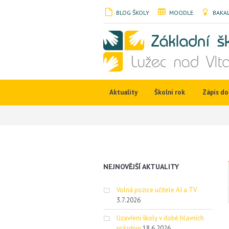
BLOG ŠKOLY
MOODLE
BAKAL
Aktuality
Školní rok
Zápis do 
NEJNOVĚJŠÍ AKTUALITY
Volná pozice učitele AJ a TV
3.7.2026
Uzavření školy v době hlavních
prázdnin
18.6.2026