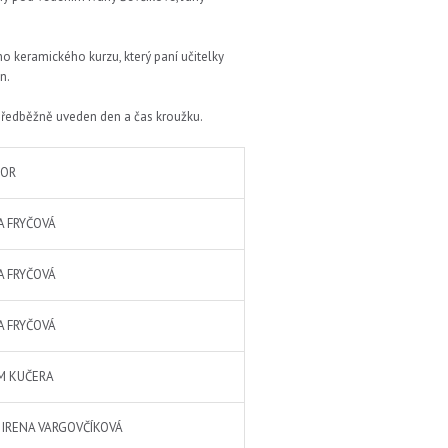
o keramického kurzu, který paní učitelky
n.
e předběžně uveden den a čas kroužku.
TOR
A FRYČOVÁ
A FRYČOVÁ
A FRYČOVÁ
M KUČERA
 IRENA VARGOVČÍKOVÁ