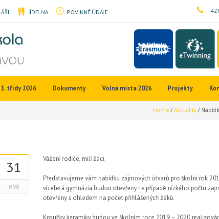
+420
ÁŘI
JÍDELNA
POVINNÉ ÚDAJE
1. třídy 2026
Dokumenty
Volná místa 2026
Projekty
Ko
Home
/
Aktuality
/
Nabídk
Vážení rodiče, milí žáci.
31
Představujeme vám nabídku zájmových útvarů pro školní rok 2019 
KVĚ
víceletá gymnázia budou otevřeny i v případě nízkého počtu zap
otevřeny s ohledem na počet přihlášených žáků.
Kroužky keramiky budou ve školním roce 2019 – 2020 realizován