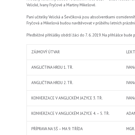
Velické, Ivany Fryčové a Martiny Mikešové.
Paní učitelky Velická a Ševčíková jsou absolventkami osmidenníh
Fryčová a Mikešová budou navštěvovat v průběhu letních prázdni
Předběžné přihlášky obdrží žáci do 7. 6. 2019. Na přihlášce bud
ZÁJMOVÝ ÚTVAR
LEK
ANGLIČTINA HROU 1. TŘ.
IVAN
ANGLIČTINA HROU 2. TŘ.
IVAN
KONVERZACE V ANGLICKÉM JAZYCE 3. TŘ.
IVAN
KONVERZACE V ANGLICKÉM JAZYCE 4. – 5. TŘ.
ADA
PŘÍPRAVA NA SŠ – MA 9. TŘÍDA
MGR.