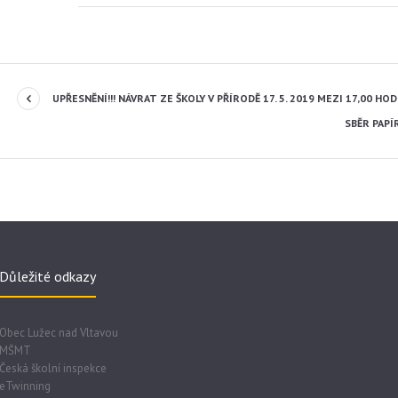
UPŘESNĚNÍ!!! NÁVRAT ZE ŠKOLY V PŘÍRODĚ 17. 5. 2019 MEZI 17,00 HOD.
SBĚR PAPÍR
Důležité odkazy
Obec Lužec nad Vltavou
MŠMT
Česká školní inspekce
eTwinning