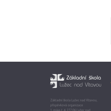
Základní škola Lužec nad Vltavou,
příspěvková organizace
1. máje č. 4, 277 06 Lužec nad