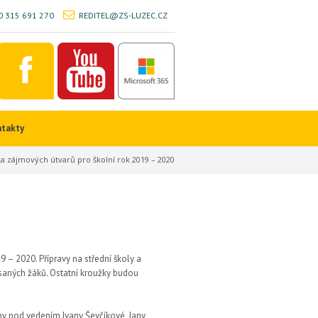
 315 691 270
REDITEL@ZS-LUZEC.CZ
ntakty
a zájmových útvarů pro školní rok 2019 – 2020
– 2020. Přípravy na střední školy a
saných žáků. Ostatní kroužky budou
y pod vedením Ivany Ševčíkové, Jany