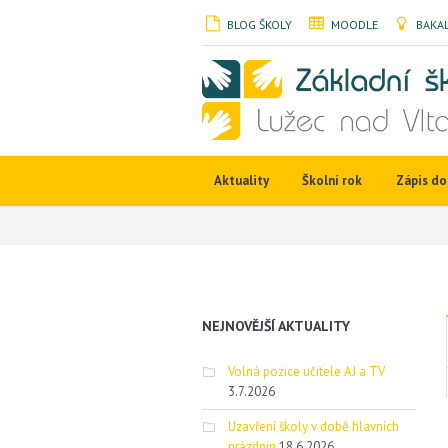
BLOG ŠKOLY
MOODLE
BAKAL
Aktuality
Školní rok
Zápis do 
NEJNOVĚJŠÍ AKTUALITY
Volná pozice učitele AJ a TV
3.7.2026
Uzavření školy v době hlavních
prázdnin
18.6.2026