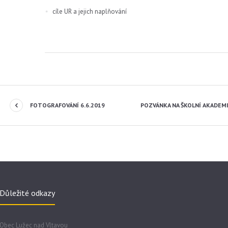
cíle UR a jejich naplňování
FOTOGRAFOVÁNÍ 6.6.2019
POZVÁNKA NA ŠKOLNÍ AKADEMII
Důležité odkazy
Obec Lužec nad Vltavou