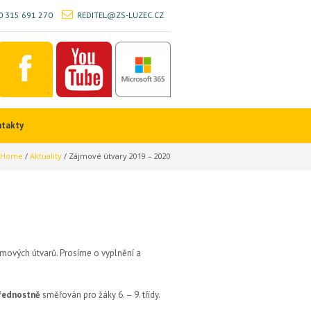
 315 691 270
REDITEL@ZS-LUZEC.CZ
ntakty
Home
/
Aktuality
/
Zájmové útvary 2019 – 2020
jmových útvarů. Prosíme o vyplnění a
řednostně
směřován pro žáky 6. – 9. třídy.