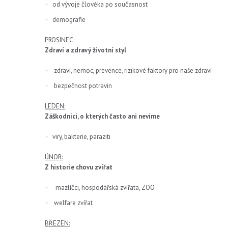
od vývoje člověka po současnost
demografie
PROSINEC:
Zdraví a zdravý životní styl
zdraví, nemoc, prevence, rizikové faktory pro naše zdraví
bezpečnost potravin
LEDEN:
Záškodníci, o kterých často ani nevíme
viry, bakterie, paraziti
ÚNOR:
Z historie chovu zvířat
mazlíčci, hospodářská zvířata, ZOO
welfare zvířat
BŘEZEN: