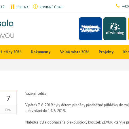
+420
ÁŘI
JÍDELNA
POVINNÉ ÚDAJE
1. třídy 2026
Dokumenty
Volná místa 2026
Projekty
Ko
Vážení rodiče.
7
V pátek 7. 6. 2019 byly dětem předány předběžné přihlášky do zá
ČVN
odevzdání do 14. 6. 2019.
Nabídka byla obohacena o ekologický kroužek ZEVUR, který je
p