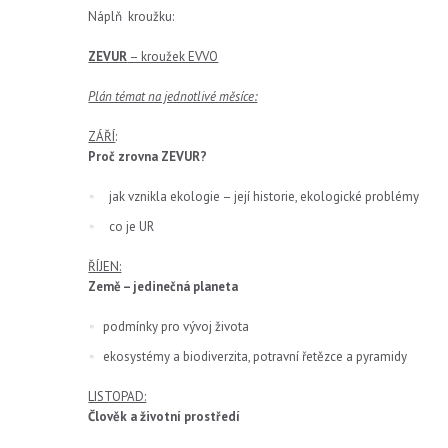
Náplň kroužku:
ZEVUR
– kroužek EVVO
Plán témat na jednotlivé měsíce:
ZÁŘÍ
:
Proč zrovna ZEVUR?
jak vznikla ekologie – její historie, ekologické problémy
co je UR
ŘÍJEN:
Země – jedinečná planeta
podmínky pro vývoj života
ekosystémy a biodiverzita, potravní řetězce a pyramidy
LISTOPAD:
Člověk a životní prostředí