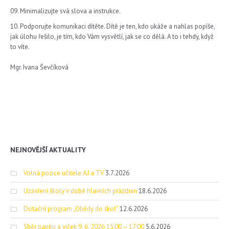
Minimalizujte svá slova a instrukce.
Podporujte komunikaci dítěte. Dítě je ten, kdo ukáže a nahlas popíše,
jak úlohu řešilo, je tím, kdo Vám vysvětlí, jak se co dělá. A to i tehdy, když
to víte.
Mgr. Ivana Ševčíková
NEJNOVĚJŠÍ AKTUALITY
Volná pozice učitele AJ a TV
3.7.2026
Uzavření školy v době hlavních prázdnin
18.6.2026
Dotační program „Obědy do škol“
12.6.2026
Sběr papíru a víček 9. 6. 2026 15:00 – 17:00
5.6.2026