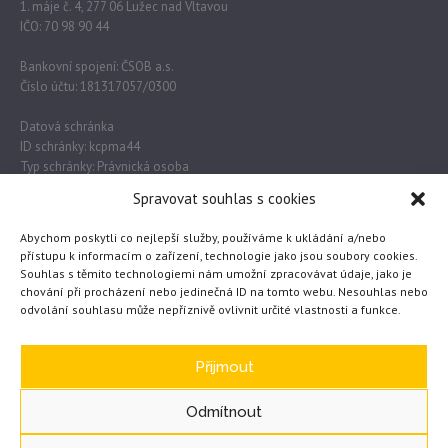
1. máje č. 4, 277 06 Lužec nad Vltavou
IČO: 70 98 90 44
Bankovní spojení: ČSOB a.s.
Číslo účtu: 181317057/0300
Datová schránka
ID schránky: kcpma44
Typ schránky: Právnická osoba
Spravovat souhlas s cookies
Důležité odkazy
Abychom poskytli co nejlepší služby, používáme k ukládání a/nebo
přístupu k informacím o zařízení, technologie jako jsou soubory cookies.
Souhlas s těmito technologiemi nám umožní zpracovávat údaje, jako je
Obec Lužec nad Vltavou
chování při procházení nebo jedinečná ID na tomto webu. Nesouhlas nebo
odvolání souhlasu může nepříznivě ovlivnit určité vlastnosti a funkce.
MŠMT
Česká školní inspekce
eTwinning
Přijmout
Odmítnout