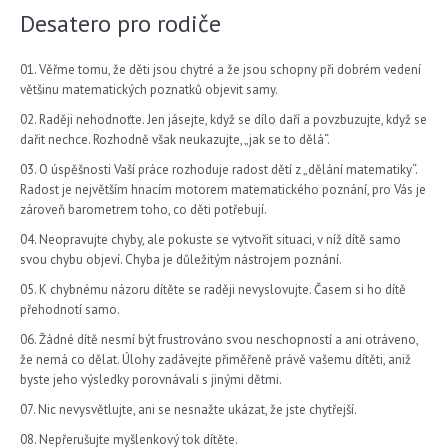
Desatero pro rodiče
Věřme tomu, že děti jsou chytré a že jsou schopny při dobrém vedení
většinu matematických poznatků objevit samy.
Raději nehodnoťte. Jen jásejte, když se dílo daří a povzbuzujte, když se
dařit nechce. Rozhodně však neukazujte, „jak se to dělá“.
O úspěšnosti Vaší práce rozhoduje radost dětí z „dělání matematiky“.
Radost je největším hnacím motorem matematického poznání, pro Vás je
zároveň barometrem toho, co děti potřebují.
Neopravujte chyby, ale pokuste se vytvořit situaci, v níž dítě samo
svou chybu objeví. Chyba je důležitým nástrojem poznání.
K chybnému názoru dítěte se raději nevyslovujte. Časem si ho dítě
přehodnotí samo.
Žádné dítě nesmí být frustrováno svou neschopností a ani otráveno,
že nemá co dělat. Úlohy zadávejte přiměřeně právě vašemu dítěti, aniž
byste jeho výsledky porovnávali s jinými dětmi.
Nic nevysvětlujte, ani se nesnažte ukázat, že jste chytřejší.
Nepřerušujte myšlenkový tok dítěte.