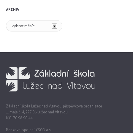
ARCHIV
Archiv
Základní škola Lužec nad Vltavou, příspěvková organizace
1. máje č. 4, 277 06 Lužec nad Vltavou
IČO: 70 98 90 44
Bankovní spojení: ČSOB a.s.