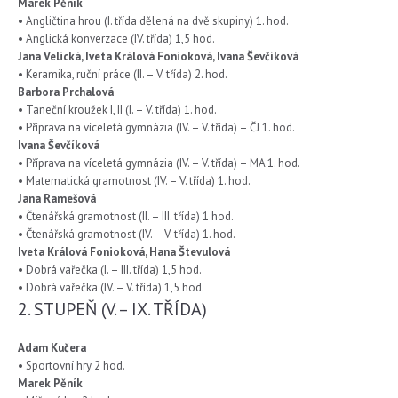
Marek Pěník
• Angličtina hrou (I. třída dělená na dvě skupiny) 1. hod.
• Anglická konverzace (IV. třída) 1,5 hod.
Jana Velická, Iveta Králová Fonioková, Ivana Ševčíková
• Keramika, ruční práce (II. – V. třída) 2. hod.
Barbora Prchalová
• Taneční kroužek I, II (I. – V. třída) 1. hod.
• Příprava na víceletá gymnázia (IV. – V. třída) – ČJ 1. hod.
Ivana Ševčíková
• Příprava na víceletá gymnázia (IV. – V. třída) – MA 1. hod.
• Matematická gramotnost (IV. – V. třída) 1. hod.
Jana Ramešová
• Čtenářská gramotnost (II. – III. třída) 1 hod.
• Čtenářská gramotnost (IV. – V. třída) 1. hod.
Iveta Králová Fonioková, Hana Števulová
• Dobrá vařečka (I. – III. třída) 1,5 hod.
• Dobrá vařečka (IV. – V. třída) 1,5 hod.
2. STUPEŇ (V. – IX. TŘÍDA)
Adam Kučera
• Sportovní hry 2 hod.
Marek Pěník