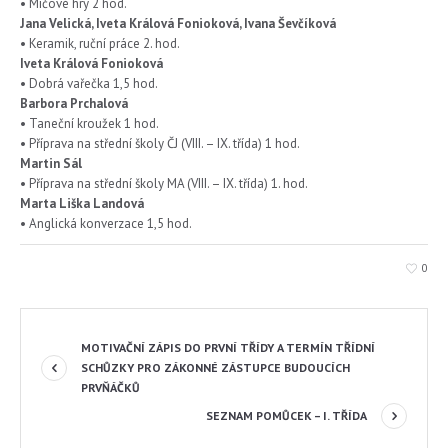
• Míčové hry 2 hod.
Jana Velická, Iveta Králová Fonioková, Ivana Ševčíková
• Keramik, ruční práce 2. hod.
Iveta Králová Fonioková
• Dobrá vařečka 1,5 hod.
Barbora Prchalová
• Taneční kroužek 1 hod.
• Příprava na střední školy ČJ (VIII. – IX. třída) 1 hod.
Martin Sál
• Příprava na střední školy MA (VIII. – IX. třída) 1. hod.
Marta Liška Landová
• Anglická konverzace 1,5 hod.
0
MOTIVAČNÍ ZÁPIS DO PRVNÍ TŘÍDY A TERMÍN TŘÍDNÍ
SCHŮZKY PRO ZÁKONNÉ ZÁSTUPCE BUDOUCÍCH
PRVŇÁČKŮ
SEZNAM POMŮCEK – I. TŘÍDA