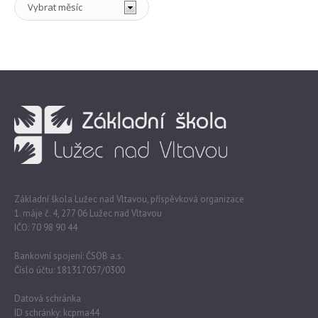
Základní škola Lužec nad Vltavou, příspěvková organizace
1. máje č. 4, 277 06 Lužec nad Vltavou
IČO: 70 98 90 44
Bankovní spojení: ČSOB a.s.
Číslo účtu: 181317057/0300
Datová schránka
ID schránky: kcpma44