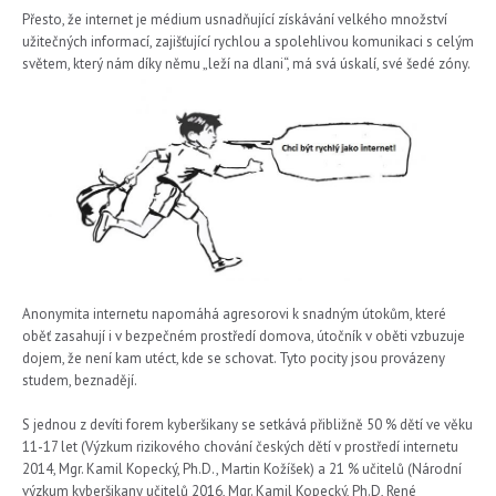
Přesto, že internet je médium usnadňující získávání velkého množství
užitečných informací, zajišťující rychlou a spolehlivou komunikaci s celým
světem, který nám díky němu „leží na dlani“, má svá úskalí, své šedé zóny.
Anonymita internetu napomáhá agresorovi k snadným útokům, které
oběť zasahují i v bezpečném prostředí domova, útočník v oběti vzbuzuje
dojem, že není kam utéct, kde se schovat. Tyto pocity jsou provázeny
studem, beznadějí.
S jednou z devíti forem kyberšikany se setkává přibližně 50 % dětí ve věku
11-17 let (Výzkum rizikového chování českých dětí v prostředí internetu
2014, Mgr. Kamil Kopecký, Ph.D., Martin Kožíšek) a 21 % učitelů (Národní
výzkum kyberšikany učitelů 2016, Mgr. Kamil Kopecký, Ph.D, René