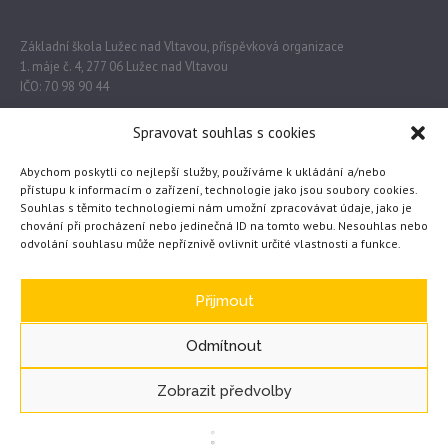
Základní škola Lužec nad Vltavou, příspěvková organizace
1. máje č. 4, 277 06 Lužec nad Vltavou
IČO: 70 98 90 44
Bankovní spojení: ČSOB a.s.
Spravovat souhlas s cookies
Číslo účtu: 181317057/0300
Abychom poskytli co nejlepší služby, používáme k ukládání a/nebo
Datová schránka
přístupu k informacím o zařízení, technologie jako jsou soubory cookies.
ID schránky: kcpma44
Souhlas s těmito technologiemi nám umožní zpracovávat údaje, jako je
chování při procházení nebo jedinečná ID na tomto webu. Nesouhlas nebo
Typ schránky: Právnická osoba
odvolání souhlasu může nepříznivě ovlivnit určité vlastnosti a funkce.
Důležité odkazy
Přijmout
Odmítnout
Obec Lužec nad Vltavou
MŠMT
Zobrazit předvolby
Česká školní inspekce
eTwinning