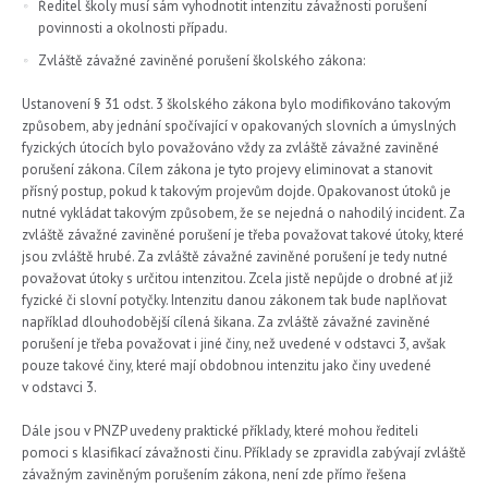
Ředitel školy musí sám vyhodnotit intenzitu závažnosti porušení
povinnosti a okolnosti případu.
Zvláště závažné zaviněné porušení školského zákona:
Ustanovení § 31 odst. 3 školského zákona bylo modifikováno takovým
způsobem, aby jednání spočívající v opakovaných slovních a úmyslných
fyzických útocích bylo považováno vždy za zvláště závažné zaviněné
porušení zákona. Cílem zákona je tyto projevy eliminovat a stanovit
přísný postup, pokud k takovým projevům dojde. Opakovanost útoků je
nutné vykládat takovým způsobem, že se nejedná o nahodilý incident. Za
zvláště závažné zaviněné porušení je třeba považovat takové útoky, které
jsou zvláště hrubé. Za zvláště závažné zaviněné porušení je tedy nutné
považovat útoky s určitou intenzitou. Zcela jistě nepůjde o drobné ať již
fyzické či slovní potyčky. Intenzitu danou zákonem tak bude naplňovat
například dlouhodobější cílená šikana. Za zvláště závažné zaviněné
porušení je třeba považovat i jiné činy, než uvedené v odstavci 3, avšak
pouze takové činy, které mají obdobnou intenzitu jako činy uvedené
v odstavci 3.
Dále jsou v PNZP uvedeny praktické příklady, které mohou řediteli
pomoci s klasifikací závažnosti činu. Příklady se zpravidla zabývají zvláště
závažným zaviněným porušením zákona, není zde přímo řešena