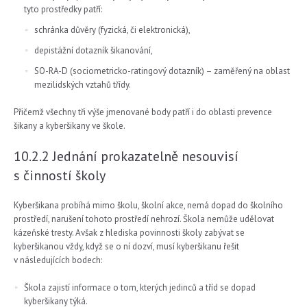
tyto prostředky patří:
schránka důvěry (fyzická, či elektronická),
depistážní dotazník šikanování,
SO-RA-D (sociometricko-ratingový dotazník) – zaměřený na oblast
mezilidských vztahů třídy.
Přičemž všechny tři výše jmenované body patří i do oblasti prevence
šikany a kyberšikany ve škole.
10.2.2 Jednání prokazatelně nesouvisí
s činností školy
Kyberšikana probíhá mimo školu, školní akce, nemá dopad do školního
prostředí, narušení tohoto prostředí nehrozí. Škola nemůže udělovat
kázeňské tresty. Avšak z hlediska povinnosti školy zabývat se
kyberšikanou vždy, když se o ní dozví, musí kyberšikanu řešit
v následujících bodech:
Škola zajistí informace o tom, kterých jedinců a tříd se dopad
kyberšikany týká.