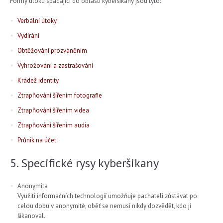
Formy útoku spadající do oblasti kyberšikany jsou tyto:
Verbální útoky
Vydírání
Obtěžování prozváněním
Vyhrožování a zastrašování
Krádež identity
Ztrapňování šířením fotografie
Ztrapňování šířením videa
Ztrapňování šířením audia
Průnik na účet
5. Specifické rysy kyberšikany
Anonymita
Využití informačních technologií umožňuje pachateli zůstávat po
celou dobu v anonymitě, oběť se nemusí nikdy dozvědět, kdo ji
šikanoval.