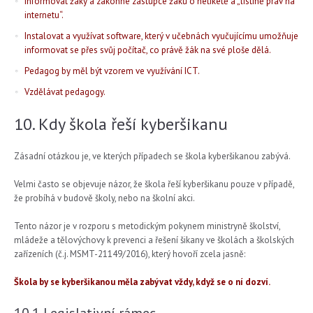
Informovat žáky a zákonné zástupce žáků o netiketě a „listině práv na
internetu“.
Instalovat a využívat software, který v učebnách vyučujícímu umožňuje
informovat se přes svůj počítač, co právě žák na své ploše dělá.
Pedagog by měl být vzorem ve využívání ICT.
Vzdělávat pedagogy.
10. Kdy škola řeší kyberšikanu
Zásadní otázkou je, ve kterých případech se škola kyberšikanou zabývá.
Velmi často se objevuje názor, že škola řeší kyberšikanu pouze v případě,
že probíhá v budově školy, nebo na školní akci.
Tento názor je v rozporu s metodickým pokynem ministryně školství,
mládeže a tělovýchovy k prevenci a řešení šikany ve školách a školských
zařízeních (č.j. MSMT-21149/2016), který hovoří zcela jasně:
Škola by se kyberšikanou měla zabývat vždy, když se o ní dozví.