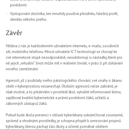
povědomí.
Vystopování útočníka, ten mnohdy používá přezdívku, falešný profil,
identitu někoho jiného.
Závěr
Většina z nás je každodenním uživatelem internetu, e-mailu, sociálních
sítí, mobilního telefonu. Mnozí uživatelé ICT technologií se chovají ke
své internetové stopě nezodpovědně, neuvědomují si následky, které pro
ně jejich „virtuální“ život může mít v reálném životě, v práci či při získávání
nového zaměstnání.
Agresoři, již z podstaty svého patologického chování, své snahy o šikanu
oběti v kyberprostoru nezanechají. Útokům agresorů nelze zabránit, je
však možné, a to především v prostředí škol, vytvářet informované klima,
zajišťovat kvalitní kybernetické a právní povědomí žáků, učitelů a
zákonných zástupců žáků.
Pokud bude škola prevenci v oblasti kyberšikany uskutečňovat soustavně,
správně a vhodnými prostředky, je schopna přispět k omezování projevů
kyberšikany, kterou páchají žáci školy a účinně pomáhat obětem