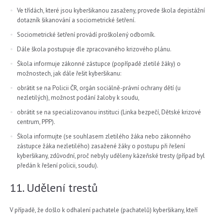
Ve třídách, které jsou kyberšikanou zasaženy, provede škola depistážní
dotazník šikanování a sociometrické šetření.
Sociometrické šetření provádí proškolený odborník.
Dále škola postupuje dle zpracovaného krizového plánu.
Škola informuje zákonné zástupce (popřípadě zletilé žáky) o
možnostech, jak dále řešit kyberšikanu:
obrátit se na Policii ČR, orgán sociálně-právní ochrany dětí (u
nezletilých), možnost podání žaloby k soudu,
obrátit se na specializovanou instituci (Linka bezpečí, Dětské krizové
centrum, PPP).
Škola informujte (se souhlasem zletilého žáka nebo zákonného
zástupce žáka nezletilého) zasažené žáky o postupu při řešení
kyberšikany, zdůvodní, proč nebyly uděleny kázeňské tresty (případ byl
předán k řešení policii, soudu).
11. Udělení trestů
V případě, že došlo k odhalení pachatele (pachatelů) kyberšikany, kteří