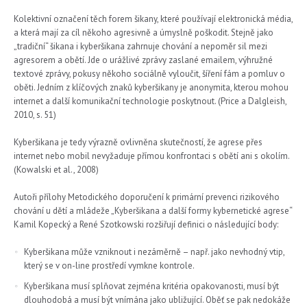
Kolektivní označení těch forem šikany, které používají elektronická média,
a která mají za cíl někoho agresivně a úmyslně poškodit. Stejně jako
„tradiční“ šikana i kyberšikana zahrnuje chování a nepoměr sil mezi
agresorem a obětí. Jde o urážlivé zprávy zaslané emailem, výhružné
textové zprávy, pokusy někoho sociálně vyloučit, šíření fám a pomluv o
oběti. Jedním z klíčových znaků kyberšikany je anonymita, kterou mohou
internet a další komunikační technologie poskytnout. (Price a Dalgleish,
2010, s. 51)
Kyberšikana je tedy výrazně ovlivněna skutečností, že agrese přes
internet nebo mobil nevyžaduje přímou konfrontaci s obětí ani s okolím.
(Kowalski et al., 2008)
Autoři přílohy Metodického doporučení k primární prevenci rizikového
chování u dětí a mládeže „Kyberšikana a další formy kybernetické agrese“
Kamil Kopecký a René Szotkowski rozšiřují definici o následující body:
Kyberšikana může vzniknout i nezáměrně – např. jako nevhodný vtip,
který se v on-line prostředí vymkne kontrole.
Kyberšikana musí splňovat zejména kritéria opakovanosti, musí být
dlouhodobá a musí být vnímána jako ubližující. Oběť se pak nedokáže