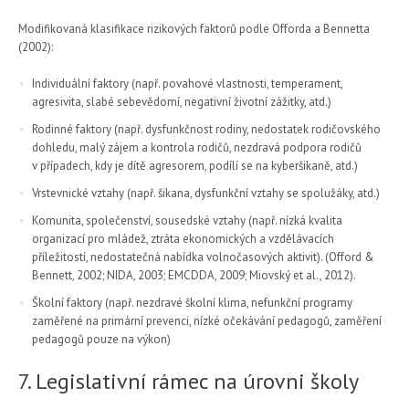
Modifikovaná klasifikace rizikových faktorů podle Offorda a Bennetta
(2002):
Individuální faktory (např. povahové vlastnosti, temperament,
agresivita, slabé sebevědomí, negativní životní zážitky, atd.)
Rodinné faktory (např. dysfunkčnost rodiny, nedostatek rodičovského
dohledu, malý zájem a kontrola rodičů, nezdravá podpora rodičů
v případech, kdy je dítě agresorem, podílí se na kyberšikaně, atd.)
Vrstevnické vztahy (např. šikana, dysfunkční vztahy se spolužáky, atd.)
Komunita, společenství, sousedské vztahy (např. nízká kvalita
organizací pro mládež, ztráta ekonomických a vzdělávacích
příležitostí, nedostatečná nabídka volnočasových aktivit). (Offord &
Bennett, 2002; NIDA, 2003; EMCDDA, 2009; Miovský et al., 2012).
Školní faktory (např. nezdravé školní klima, nefunkční programy
zaměřené na primární prevenci, nízké očekávání pedagogů, zaměření
pedagogů pouze na výkon)
7. Legislativní rámec na úrovni školy