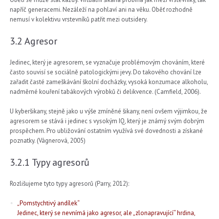
napříč generacemi. Nezáleží na pohlaví ani na věku. Oběť rozhodně
nemusí v kolektivu vrstevníků patřit mezi outsidery.
3.2 Agresor
Jedinec, který je agresorem, se vyznačuje problémovým chováním, které
často souvisí se sociálně patologickými jevy. Do takového chování lze
zařadit časté zameškávání školní docházky, vysoká konzumace alkoholu,
nadměrné kouření tabákových výrobků či delikvence. (Camfield, 2006).
U kyberšikany, stejně jako u výše zmíněné šikany, není ovšem výjimkou, že
agresorem se stává i jedinec s vysokým IQ, který je známý svým dobrým
prospěchem. Pro ubližování ostatním využívá své dovednosti a získané
poznatky. (Vágnerová, 2005)
3.2.1 Typy agresorů
Rozlišujeme tyto typy agresorů (Parry, 2012):
„Pomstychtivý andílek“
Jedinec, který se nevnímá jako agresor, ale „zlonapravující“ hrdina,