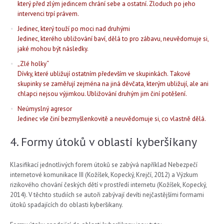
který před zlým jedincem chrání sebe a ostatní. Zloduch po jeho
intervenci trpí právem.
Jedinec, který touží po moci nad druhými
Jedinec, kterého ubližování baví, dělá to pro zábavu, neuvědomuje si,
jaké mohou být následky.
„Zlé holky“
Dívky, které ubližují ostatním především ve skupinkách. Takové
skupinky se zaměřují zejména na jiná děvčata, kterým ubližují, ale ani
chlapci nejsou výjimkou. Ubližování druhým jim činí potěšení.
Neúmyslný agresor
Jedinec vše činí bezmyšlenkovitě a neuvědomuje si, co vlastně dělá.
4. Formy útoků v oblasti kyberšikany
Klasifikací jednotlivých forem útoků se zabývá například Nebezpečí
internetové komunikace III (Kožíšek, Kopecký, Krejčí, 2012) a Výzkum
rizikového chování českých dětí v prostředí internetu (Kožíšek, Kopecký,
2014). V těchto studiích se autoři zabývají devíti nejčastějšími formami
útoků spadajících do oblasti kyberšikany.