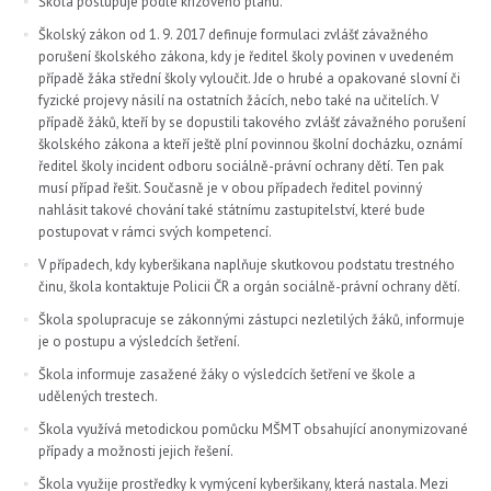
Škola postupuje podle krizového plánu.
Školský zákon od 1. 9. 2017 definuje formulaci zvlášť závažného
porušení školského zákona, kdy je ředitel školy povinen v uvedeném
případě žáka střední školy vyloučit. Jde o hrubé a opakované slovní či
fyzické projevy násilí na ostatních žácích, nebo také na učitelích. V
případě žáků, kteří by se dopustili takového zvlášť závažného porušení
školského zákona a kteří ještě plní povinnou školní docházku, oznámí
ředitel školy incident odboru sociálně-právní ochrany dětí. Ten pak
musí případ řešit. Současně je v obou případech ředitel povinný
nahlásit takové chování také státnímu zastupitelství, které bude
postupovat v rámci svých kompetencí.
V případech, kdy kyberšikana naplňuje skutkovou podstatu trestného
činu, škola kontaktuje Policii ČR a orgán sociálně-právní ochrany dětí.
Škola spolupracuje se zákonnými zástupci nezletilých žáků, informuje
je o postupu a výsledcích šetření.
Škola informuje zasažené žáky o výsledcích šetření ve škole a
udělených trestech.
Škola využívá metodickou pomůcku MŠMT obsahující anonymizované
případy a možnosti jejich řešení.
Škola využije prostředky k vymýcení kyberšikany, která nastala. Mezi