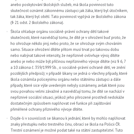
anebo poskytování školských služeb, má škola povinnost tuto
skutečnost oznámit zákonnému zástupci jak žáka, který byl útočníkem,
tak žáka, který byl obětí. Tato povinnost vyplývá ze školského zákona
(§ 21 odst. 2 školského zákona).
Škola ohlašuje orgánu sociálně-právní ochrany dětí takové
skutečnosti, které nasvědčují tomu, že dítě je v ohrožení buď proto, že
ho ohrožuje někdo jiný, nebo proto, že se ohrožuje svým chováním
samo. Situace ohrožení dítěte přitom musí trvat po takovou dobu
nebo nabývat takové intenzity, že nepříznivě ovlivňuje vývoj dítěte
anebo je nebo může být příčinou nepříznivého vývoje dítěte (viz § 6, 7
a 10 zákona č. 359/1999 Sb., o sociálně-právní ochraně dětí, ve znění
pozdějších předpisů); v případě šikany se jedná o všechny případy, které
škola oznámila policejnímu orgánu nebo státnímu zástupci a dále
případy, které sice výše uvedeným nebyly oznámeny, avšak které jsou
svou povahou velmi závažné a nasvědčují tomu, že dítě se nachází v
nepříznivé sociální situaci, jelikož jeho přirozené prostředí nedokáže
dostatečným způsobem naplňovat své funkce při zajišťování
přiměřené ochrany příznivého vývoje dítěte.
Dojde-li v souvislosti se šikanou k jednání, které by mohlo naplňovat
znaky přestupku nebo trestného činu, obrací se škola na Policii ČR.
Trestní oznámení je možné podat také na státní zastupitelství. Tuto