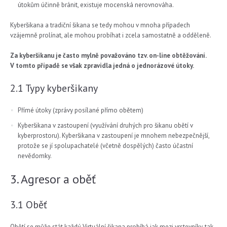
útokům účinně bránit, existuje mocenská nerovnováha.
Kyberšikana a tradiční šikana se tedy mohou v mnoha případech
vzájemně prolínat, ale mohou probíhat i zcela samostatně a odděleně.
Za kyberšikanu je často mylně považováno tzv. on-line obtěžování.
V tomto případě se však zpravidla jedná o jednorázové útoky.
2.1 Typy kyberšikany
Přímé útoky (zprávy posílané přímo obětem)
Kyberšikana v zastoupení (využívání druhých pro šikanu obětí v
kyberprostoru). Kyberšikana v zastoupení je mnohem nebezpečnější,
protože se jí spolupachatelé (včetně dospělých) často účastní
nevědomky.
3. Agresor a oběť
3.1 Oběť
Obětí se může stát každý. Virtuální šikana probíhá jak mezi vrstevníky, tak