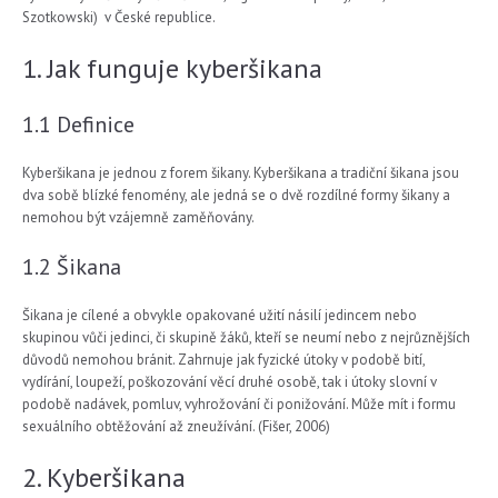
Szotkowski) v České republice.
1. Jak funguje kyberšikana
1.1 Definice
Kyberšikana je jednou z forem šikany. Kyberšikana a tradiční šikana jsou
dva sobě blízké fenomény, ale jedná se o dvě rozdílné formy šikany a
nemohou být vzájemně zaměňovány.
1.2 Šikana
Šikana je cílené a obvykle opakované užití násilí jedincem nebo
skupinou vůči jedinci, či skupině žáků, kteří se neumí nebo z nejrůznějších
důvodů nemohou bránit. Zahrnuje jak fyzické útoky v podobě bití,
vydírání, loupeží, poškozování věcí druhé osobě, tak i útoky slovní v
podobě nadávek, pomluv, vyhrožování či ponižování. Může mít i formu
sexuálního obtěžování až zneužívání. (Fišer, 2006)
2. Kyberšikana