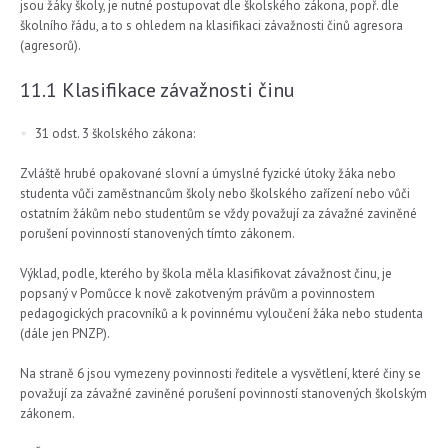
jsou žáky školy, je nutné postupovat dle školského zákona, popř. dle
školního řádu, a to s ohledem na klasifikaci závažnosti činů agresora
(agresorů).
11.1 Klasifikace závažnosti činu
31 odst. 3 školského zákona:
Zvláště hrubé opakované slovní a úmyslné fyzické útoky žáka nebo
studenta vůči zaměstnancům školy nebo školského zařízení nebo vůči
ostatním žákům nebo studentům se vždy považují za závažné zaviněné
porušení povinností stanovených tímto zákonem.
Výklad, podle, kterého by škola měla klasifikovat závažnost činu, je
popsaný v Pomůcce k nově zakotveným právům a povinnostem
pedagogických pracovníků a k povinnému vyloučení žáka nebo studenta
(dále jen PNZP).
Na straně 6 jsou vymezeny povinnosti ředitele a vysvětlení, které činy se
považují za závažné zaviněné porušení povinností stanovených školským
zákonem.