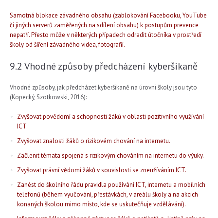
Samotná blokace závadného obsahu (zablokování Facebooku, YouTube
či jiných serverů zaměřených na sdílení obsahu) k postupům prevence
nepatří. Přesto může v některých případech odradit útočníka v prostředí
školy od šíření závadného videa, fotografií.
9.2 Vhodné způsoby předcházení kyberšikaně
Vhodné způsoby, jak předcházet kyberšikaně na úrovni školy jsou tyto
(Kopecký, Szotkowski, 2016):
Zvyšovat povědomí a schopnosti žáků v oblasti pozitivního využívání
ICT.
Zvyšovat znalosti žáků o rizikovém chování na internetu.
Začlenit témata spojená s rizikovým chováním na internetu do výuky.
Zvyšovat právní vědomí žáků v souvislosti se zneužíváním ICT.
Zanést do školního řádu pravidla používání ICT, internetu a mobilních
telefonů (během vyučování, přestávkách, v areálu školy a na akcích
konaných školou mimo místo, kde se uskutečňuje vzdělávání).