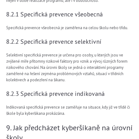
nejen v době realizace programu, ale i v budoucnosti.
8.2.1 Specifická prevence všeobecná
Specifická prevence všeobecná je zaměřena na celou školu nebo třídu.
8.2.2 Specifická prevence selektivní
Selektivní specifická prevence je určena pro osoby, u kterých jsou ve
zvýšené míře přítomny rizikové faktory pro vznik a vývoj různých forem
rizikového chování. Na úrovni školy se jedná o interaktivní programy
zaměřené na řešení zejména problémových vztahů, situací v třídních
kolektivech a podezření na šikanu.
8.2.3 Specifická prevence indikovaná
Indikovaná specifická prevence se zaměřuje na situace, kdy již ve třídě či
škole byla kyberšikana prokázána.
9. Jak předcházet kyberšikaně na úrovni
školy