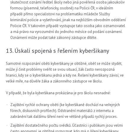
skutečnost oznámí ředitel školy nebo jiná pověřená osoba jakoukoliv
formou (písemně, telefonicky, osobně) na Policii ČR, v ideálním
případě přímo specialistovi na problematiku mládeže Služby
kriminální policie a vyšetřování, jinak na nejbližším obvodním oddělení
Policie ČR. V takovém případě vystupuje tato osoba jako oznamovatel
a má právo na vyrozumění do jednoho měsíce od podání oznámení.
Oznámení může podat také zákonný zástupce dítěte.
13. Úskalí spojená s řešením kyberšikany
Samotné rozpoznání oběti kyberšikany je obtížné, oběť se může stydět,
může jí činit problémy svěřit se svou situací, žák často nerozpozná
hranici, kdy se o kyberšikanu jedná a kdy ne. Řešení kyberšikany závisí, ve
velké míře, na důvěře žáka a zákonného zástupce ve školu.
V případě, že byla kyberšikana prokázána je pro školu nesnadné:
Zajištění rychlé ochrany oběti (ke kyberšikaně dochází na veřejných
fórech, diskusních profilech). Odstranění materiálů z internetu a
zabránění tak dalšímu šíření není ve většině případů rychlý proces.
Zajištění dostatečného počtu svědků. Účastníci i publikum jsou velmi
často anonymní, je obtížné rozpoznat, kdo má o šíření kyberšikany