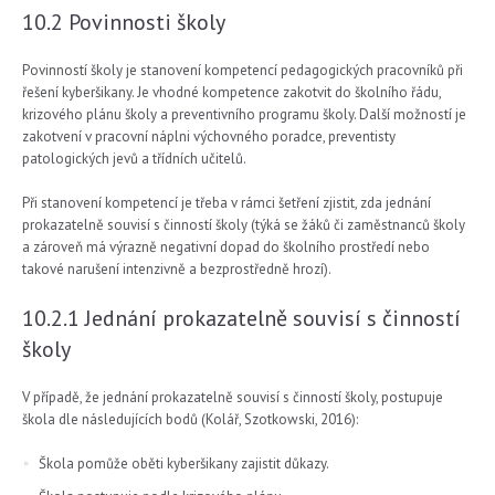
10.2 Povinnosti školy
Povinností školy je stanovení kompetencí pedagogických pracovníků při
řešení kyberšikany. Je vhodné kompetence zakotvit do školního řádu,
krizového plánu školy a preventivního programu školy. Další možností je
zakotvení v pracovní náplni výchovného poradce, preventisty
patologických jevů a třídních učitelů.
Při stanovení kompetencí je třeba v rámci šetření zjistit, zda jednání
prokazatelně souvisí s činností školy (týká se žáků či zaměstnanců školy
a zároveň má výrazně negativní dopad do školního prostředí nebo
takové narušení intenzivně a bezprostředně hrozí).
10.2.1 Jednání prokazatelně souvisí s činností
školy
V případě, že jednání prokazatelně souvisí s činností školy, postupuje
škola dle následujících bodů (Kolář, Szotkowski, 2016):
Škola pomůže oběti kyberšikany zajistit důkazy.