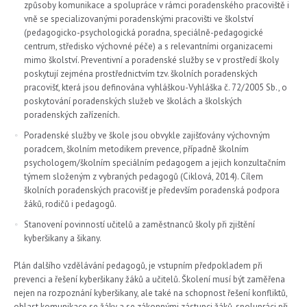
způsoby komunikace a spolupráce v rámci poradenského pracoviště i
vně se specializovanými poradenskými pracovišti ve školství
(pedagogicko-psychologická poradna, speciálně-pedagogické
centrum, středisko výchovné péče) a s relevantními organizacemi
mimo školství. Preventivní a poradenské služby se v prostředí školy
poskytují zejména prostřednictvím tzv. školních poradenských
pracovišť, která jsou definována vyhláškou-Vyhláška č. 72/2005 Sb., o
poskytování poradenských služeb ve školách a školských
poradenských zařízeních.
Poradenské služby ve škole jsou obvykle zajišťovány výchovným
poradcem, školním metodikem prevence, případně školním
psychologem/školním speciálním pedagogem a jejich konzultačním
týmem složeným z vybraných pedagogů (Ciklová, 2014). Cílem
školních poradenských pracovišť je především poradenská podpora
žáků, rodičů i pedagogů.
Stanovení povinností učitelů a zaměstnanců školy při zjištění
kyberšikany a šikany.
Plán dalšího vzdělávání pedagogů, je vstupním předpokladem při
prevenci a řešení kyberšikany žáků a učitelů. Školení musí být zaměřena
nejen na rozpoznání kyberšikany, ale také na schopnost řešení konfliktů,
oblast komunikace se žáky a se zákonnými zástupci žáků, spolupráci při