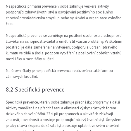
Nespecifická primární prevence v sobě zahrnuje veškeré aktivity
podporující zdravý životní styl a osvojování pozitivního sociálního
chování prostřednictvím smysluplného využívání a organizace volného
času.
Nespecifická prevence se zaměřuje na posílení osobnosti a schopností
člověka, na schopnost zvládat a umět řešit vlastní problémy. Ve školním
prostředí je dále zaměřena na vytváření, podporu a udržení zdravého
klimatu ve třídě a škole, podporu vytváření a posilování dobrých vztahů
mezi žáky a mezi žáky a učiteli.
Na úrovni školy je nespecifická prevence realizována také formou
zájmových kroužků.
8.2 Specifická prevence
Specifická prevence, která v sobě zahrnuje přednášky, programy a další
aktivity zaměřené na předcházení a eliminaci výskytu různých forem
rizikového chování žáků. Žáci při programech a aktivitách získávají
znalosti, dovednosti a postoje podporující zdravý životní styl. Úmyslem
je, aby cílová skupina dokázala tyto postoje uplatnit ve svém chování