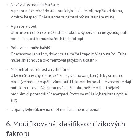
Nezávislost na místě a čase
Agresor může oběť dostihnout kdykoli a kdekoli, například doma,
v místě bezpečí. Oběť a agresor nemusí být na stejném místě.
Agresor a oběť
Útočníkem i obětí se může stát kdokoliv. Kyberšikana nevyžaduje sílu,
pouze znalost komunikačních technologií.
Pobavit se může každý
Obecenstvo je vítáno, dokonce se může i zapojit. Video na YouTube
může shlédnout a okomentovat jakýkoliv účastník.
Nekontrolovatelnost a rychlé šíření
U kyberšikany chybí klasické znaky šikanování, kterých by si mohlo
okolí (zejména dospělí) všimnout. Elektronicky posílané zprávy se dají
hůře kontrolovat. Většinou trvá delší dobu, než se odhalí nějaký
problém či potenciální nebezpečí. Proto se může kyberšikana rychle
šířit.
Dopady kyberšikany na oběť není snadné rozpoznat.
6. Modifikovaná klasifikace rizikových
faktorů