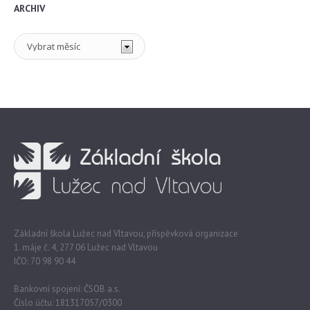
ARCHIV
Archiv
Základní škola Lužec nad Vltavou, příspěvková organizace
1. máje č. 4, 277 06 Lužec nad Vltavou
IČO: 70 98 90 44
Bankovní spojení: ČSOB a.s.
Číslo účtu: 181317057/0300