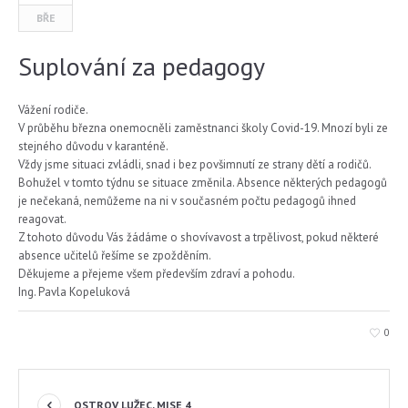
BŘE
Suplování za pedagogy
Vážení rodiče.
V průběhu března onemocněli zaměstnanci školy Covid-19. Mnozí byli ze
stejného důvodu v karanténě.
Vždy jsme situaci zvládli, snad i bez povšimnutí ze strany dětí a rodičů.
Bohužel v tomto týdnu se situace změnila. Absence některých pedagogů
je nečekaná, nemůžeme na ni v současném počtu pedagogů ihned
reagovat.
Z tohoto důvodu Vás žádáme o shovívavost a trpělivost, pokud některé
absence učitelů řešíme se zpožděním.
Děkujeme a přejeme všem především zdraví a pohodu.
Ing. Pavla Kopeluková
0
OSTROV LUŽEC, MISE 4