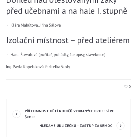
před učebnami a na hale I. stupně
Klára Mahútová, Jiřina Sálová
Izolační místnost – před ateliérem
Hana Števulová (počítač, pohádky, časopisy, stavebnice)
Ing. Pavla Kopeluková, ředitelka školy
0
PŘÍTOMNOST DĚTÍ RODIČŮ VYBRANÝCH PROFESÍ VE
ŠKOLE
HLEDÁME UKLÍZEČKU – ZÁSTUP ZA NEMOC