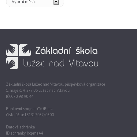
Základní škola Lužec nad Vltavou, příspěvková organizace
1. máje č. 4, 277 06 Lužec nad Vltavou
IČO: 70 98 90 44
Bankovní spojení: ČSOB a.s.
Číslo účtu: 181317057/0300
Datová schránka
ID schránky: kcpma44