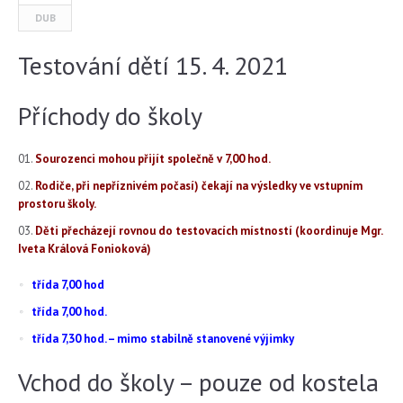
DUB
Testování dětí 15. 4. 2021
Příchody do školy
Sourozenci mohou přijít společně v 7,00 hod.
Rodiče, při nepříznivém počasí) čekají na výsledky ve vstupním
prostoru školy.
Děti přecházejí rovnou do testovacích místností (koordinuje Mgr.
Iveta Králová Fonioková)
třída 7,00 hod
třída 7,00 hod.
třída 7,30 hod. – mimo stabilně stanovené výjimky
Vchod do školy – pouze od kostela