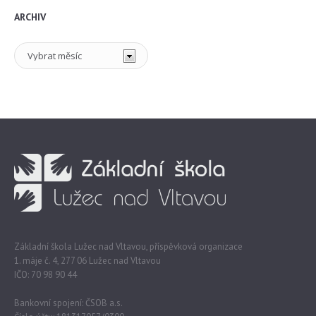
ARCHIV
Archiv
Základní škola Lužec nad Vltavou, příspěvková organizace
1. máje č. 4, 277 06 Lužec nad Vltavou
IČO: 70 98 90 44
Bankovní spojení: ČSOB a.s.