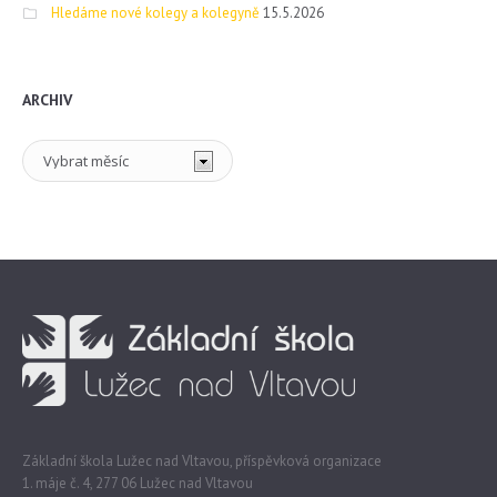
Hledáme nové kolegy a kolegyně
15.5.2026
ARCHIV
Archiv
Základní škola Lužec nad Vltavou, příspěvková organizace
1. máje č. 4, 277 06 Lužec nad Vltavou