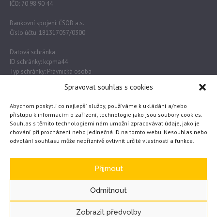
IČO: 70 98 90 44
Bankovní spojení: ČSOB a.s.
Číslo účtu: 181317057/0300
Datová schránka
ID schránky: kcpma44
Typ schránky: Právnická osoba
Spravovat souhlas s cookies
Důležité odkazy
Abychom poskytli co nejlepší služby, používáme k ukládání a/nebo
přístupu k informacím o zařízení, technologie jako jsou soubory cookies.
Souhlas s těmito technologiemi nám umožní zpracovávat údaje, jako je
Obec Lužec nad Vltavou
chování při procházení nebo jedinečná ID na tomto webu. Nesouhlas nebo
odvolání souhlasu může nepříznivě ovlivnit určité vlastnosti a funkce.
MŠMT
Česká školní inspekce
eTwinning
Přijmout
Odmítnout
Zobrazit předvolby