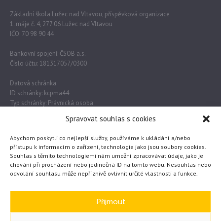
Základní škola Lužec nad Vltavou, příspěvková organizace
1. máje č. 4, 277 06 Lužec nad Vltavou
IČO: 70 98 90 44
Bankovní spojení: ČSOB a.s.
Číslo účtu: 181317057/0300
Datová schránka
ID schránky: kcpma44
Typ schránky: Právnická osoba
Spravovat souhlas s cookies
Důležité odkazy
Abychom poskytli co nejlepší služby, používáme k ukládání a/nebo
přístupu k informacím o zařízení, technologie jako jsou soubory cookies.
Souhlas s těmito technologiemi nám umožní zpracovávat údaje, jako je
Obec Lužec nad Vltavou
chování při procházení nebo jedinečná ID na tomto webu. Nesouhlas nebo
odvolání souhlasu může nepříznivě ovlivnit určité vlastnosti a funkce.
MŠMT
Česká školní inspekce
eTwinning
Přijmout