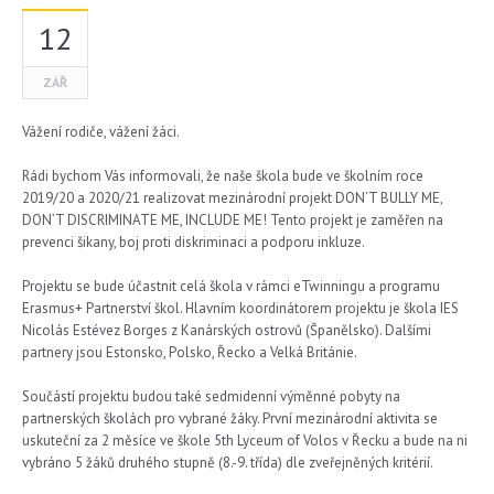
12
ZÁŘ
Vážení rodiče, vážení žáci.
Rádi bychom Vás informovali, že naše škola bude ve školním roce
2019/20 a 2020/21 realizovat mezinárodní projekt DON’T BULLY ME,
DON’T DISCRIMINATE ME, INCLUDE ME! Tento projekt je zaměřen na
prevenci šikany, boj proti diskriminaci a podporu inkluze.
Projektu se bude účastnit celá škola v rámci eTwinningu a programu
Erasmus+ Partnerství škol. Hlavním koordinátorem projektu je škola IES
Nicolás Estévez Borges z Kanárských ostrovů (Španělsko). Dalš
ími
partnery jsou Estonsko, Polsko, Řecko a Velká Británie.
Součástí projektu budou také sedmidenní výměnné pobyty na
partnerských školách pro vybrané žáky. První mezinárodní aktivita se
uskuteční za 2 měsíce ve škole 5th Lyceum of Volos v Řecku a bude na ni
vybráno 5 žáků druhého stupně (8.-9. třída) dle zveřejněných kritérií.