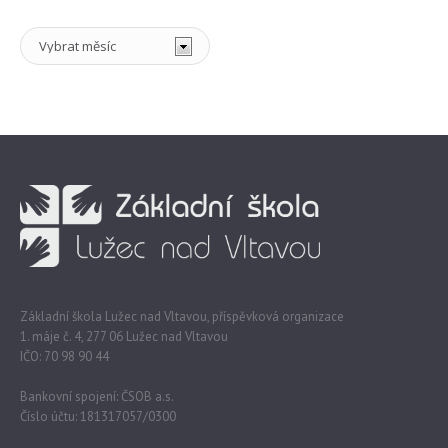
Archiv
Základní škola Lužec nad Vltavou, příspěvková organizace
1. máje č. 4, 277 06 Lužec nad Vltavou
IČO: 70 98 90 44
Bankovní spojení: ČSOB a.s.
Číslo účtu: 181317057/0300