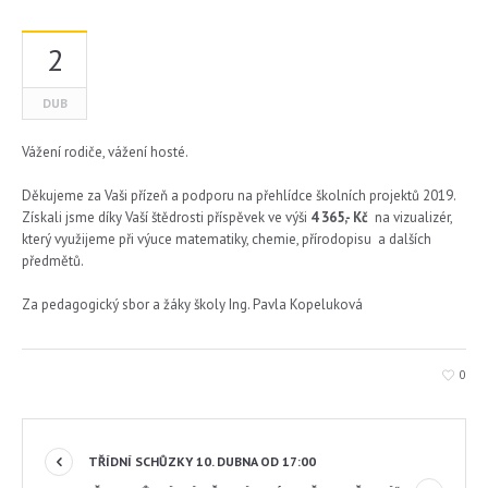
2
DUB
Vážení rodiče, vážení hosté.
Děkujeme za Vaši přízeň a podporu na přehlídce školních projektů 2019.
Získali jsme díky Vaší štědrosti příspěvek ve výši
4 365,- Kč
na vizualizér,
který využijeme při výuce matematiky, chemie, přírodopisu a dalších
předmětů.
Za pedagogický sbor a žáky školy Ing. Pavla Kopeluková
0
TŘÍDNÍ SCHŮZKY 10. DUBNA OD 17:00