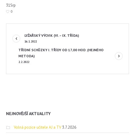
31
Srp
0
LYŽAŘSKÝ VÝCVIK (VI. – IX. TŘÍDA)
16.1.2022
TŘÍDNÍ SCHŮZKY I. TŘÍDY OD 17,00 HOD. (HEJNÉHO
METODA)
2.2.2022
NEJNOVĚJŠÍ AKTUALITY
Volná pozice učitele AJ a TV
3.7.2026