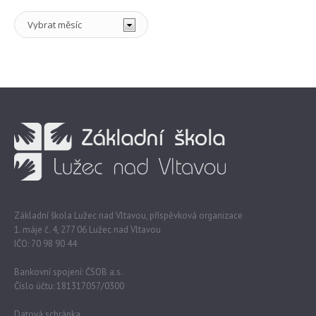
Archiv
Základní škola Lužec nad Vltavou, příspěvková organizace
1. máje č. 4, 277 06 Lužec nad Vltavou
IČO: 70 98 90 44
Bankovní spojení: ČSOB a.s.
Číslo účtu: 181317057/0300
Datová schránka