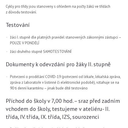
Cykly pro třídy jsou stanoveny s ohledem na počty žáků ve třídách
z důvodu testování.
Testování
žáci I. stupně dle platných pravidel stanovených zákonnými zástupci –
POUZE V PONDĚLÍ
žáci druhého stupně SAMOTESTOVÁNÍ
Dokumenty k odevzdání pro žáky II. stupně
Potvrzení o prodělání COVID-19 (potvrzení od lékaře, lékařská zpráva,
zpráva z laboratoře v listinné či elektronické podobě), vztahuje se na
90 ti denní karanténu – jinak bude dítě testováno
Příchod do školy v 7,00 hod. – sraz před zadním
vchodem do školy, testujeme v ateliéru- II.
třída, IV. třída, IX. třída, IZS, sourozenci