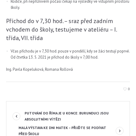
Rodiče, při nepříznivém počasí čekají na výsledky ve vstupním prostoru
školy.
Příchod do v 7,30 hod. – sraz před zadním
vchodem do školy, testujeme v ateliéru – I.
třída, VII. třída
Včas příchodu je v 7,30 hod. pouze v pondělí, kdy se žáci testují poprvé.
Od čtvrtka 13. 5. 2021 je příchod do školy v 7,00 hod.
Ing. Pavla Kopeluková, Romana Rollová
0
PUTOVÁNÍ DO ŘÍMA JE U KONCE: BURUNDUCI JSOU
ABSOLUTNÍMI VÍTĚZI
MALÁ VÝSTAVA KE DNI MATEK – PŘIJĎTE SE PODÍVAT
PŘED ŠKOLU