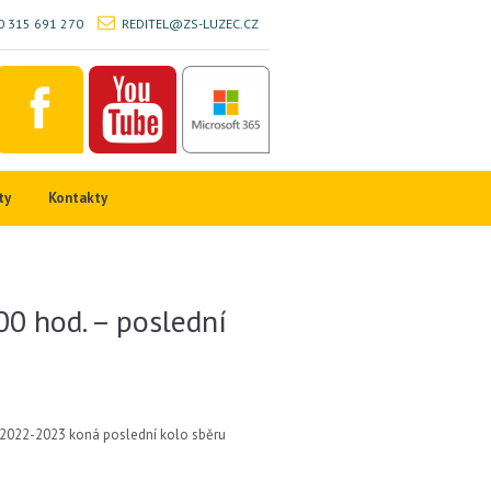
 315 691 270
REDITEL@ZS-LUZEC.CZ
ty
Kontakty
00 hod. – poslední
ce 2022-2023 koná poslední kolo sběru