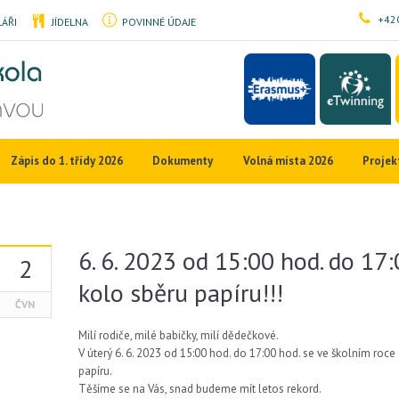
+420
ÁŘI
JÍDELNA
POVINNÉ ÚDAJE
Zápis do 1. třídy 2026
Dokumenty
Volná místa 2026
Projek
6. 6. 2023 od 15:00 hod. do 17:
2
kolo sběru papíru!!!
ČVN
Milí rodiče, milé babičky, milí dědečkové.
V úterý 6. 6. 2023 od 15:00 hod. do 17:00 hod. se ve školním ro
papíru.
Těšíme se na Vás, snad budeme mít letos rekord.