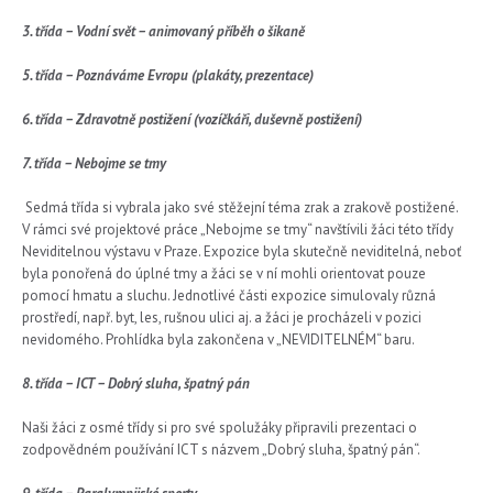
3. třída – Vodní svět – animovaný příběh o šikaně
5. třída – Poznáváme Evropu (plakáty, prezentace)
6. třída – Zdravotně postižení (vozíčkáři, duševně postižení)
7. třída – Nebojme se tmy
Sedmá třída si vybrala jako své stěžejní téma zrak a zrakově postižené.
V rámci své projektové práce „Nebojme se tmy“ navštívili žáci této třídy
Neviditelnou výstavu v Praze. Expozice byla skutečně neviditelná, neboť
byla ponořená do úplné tmy a žáci se v ní mohli orientovat pouze
pomocí hmatu a sluchu. Jednotlivé části expozice simulovaly různá
prostředí, např. byt, les, rušnou ulici aj. a žáci je procházeli v pozici
nevidomého. Prohlídka byla zakončena v „NEVIDITELNÉM“ baru.
8. třída – ICT – Dobrý sluha, špatný pán
Naši žáci z osmé třídy si pro své spolužáky připravili prezentaci o
zodpovědném používání ICT s názvem „Dobrý sluha, špatný pán“.