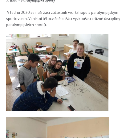
9. třída – Paralympijské sporty
V lednu 2020 se naši žáci zúčastnili workshopu s paralympijským
sportovcem. V místní tělocvičně si žáci vyzkoušeli i různé disciplíny
paralympijských sportů.