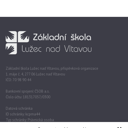
Základní škola Lužec nad Vltavou, příspěvková organizace
1. máje č. 4, 277 06 Lužec nad Vltavou
IČO: 70 98 90 44
Bankovní spojení: ČSOB a.s.
Číslo účtu: 181317057/0300
Datová schránka
ID schránky: kcpma44
Typ schránky: Právnická osoba