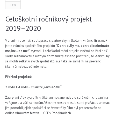
LED
Celoškolní ročníkový projekt
2019–2020
V prvním roce naší spolupráce s partnerskými školami v rámci
Erasmu+
jsme v duchu společného projektu
“Don’t bully me, don’t discriminate
me, include me!”
vytvořili i celoškolní roční projekt, v němž se žáci naší
školy seznamovali s různými formami tělesného postižení, se kterými by
se mohli setkat u svých spolužáků, ale také se zaměřili na prevenci
šikany či nebezpečí internetu.
Přehled projektů:
1. třída + 4. třída – animace „Takhle? Ne!“
Žáci první třídy vytvořili krátké animované video o správném chování na
veřejnosti a vůči seniorům. Všechny kresby kreslili sami prvňáci, s animací
jim pomohli jejich spolužáci ze čtvrté třídy. Film byl prezentován na
online filmovém festivalu OFF v Poděbradech.