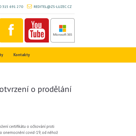
 315 691 270
REDITEL@ZS-LUZEC.CZ
ty
Kontakty
potvrzení o prodělání
ení certifikátu o očkování proti
ho onemocnění covid-19, od něhož