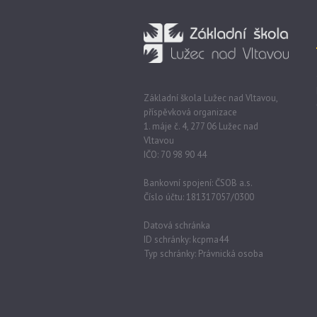
Základní škola Lužec nad Vltavou,
příspěvková organizace
1. máje č. 4, 277 06 Lužec nad
Vltavou
IČO: 70 98 90 44
Bankovní spojení: ČSOB a.s.
Číslo účtu: 181317057/0300
Datová schránka
ID schránky: kcpma44
Typ schránky: Právnická osoba