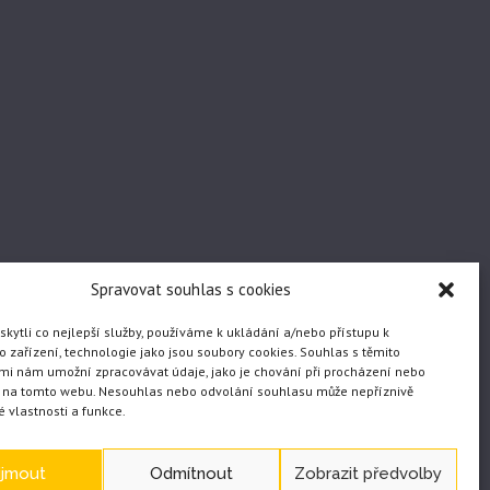
Spravovat souhlas s cookies
ytli co nejlepší služby, používáme k ukládání a/nebo přístupu k
 zařízení, technologie jako jsou soubory cookies. Souhlas s těmito
mi nám umožní zpracovávat údaje, jako je chování při procházení nebo
D na tomto webu. Nesouhlas nebo odvolání souhlasu může nepříznivě
té vlastnosti a funkce.
ijmout
Odmítnout
Zobrazit předvolby