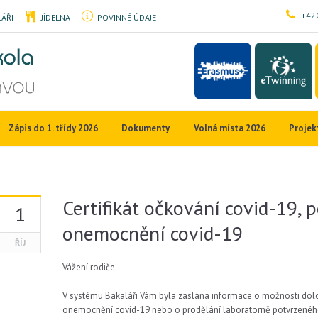
+420
ÁŘI
JÍDELNA
POVINNÉ ÚDAJE
Zápis do 1. třídy 2026
Dokumenty
Volná místa 2026
Projek
Certifikát očkování covid-19, 
1
onemocnění covid-19
ŘÍJ
Vážení rodiče.
V systému Bakaláři Vám byla zaslána informace o možnosti dolož
onemocnění covid-19 nebo o prodělání laboratorně potvrzené