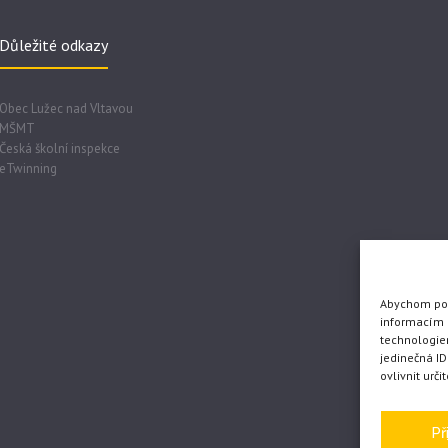
Důležité odkazy
Obec Lužec nad Vltavou
MŠMT
Česká školní inspekce
eTwinning
Abychom posk
informacím o
technologie
jedinečná I
ovlivnit urči
Př