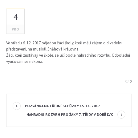
4
PRO
Ve středu 6. 12. 2017 odjedou žáci školy, kteří měli zájem o divadelní
představení, na muzikál Sněhová královna.
Žáci, kteří zůstávají ve škole, se učí podle náhradního rozvrhu. Odpolední
vyučování se nekoná.
0
POZVÁNKA NA TŘÍDNÍ SCHŮZKY 15. 11. 2017
NÁHRADNÍ ROZVRH PRO ŽÁKY 7. TŘÍDY V DOBĚ LVK