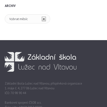
ARCHIV
Archiv
Základní škola Lužec nad Vltavou, příspěvková organizace
1. máje č. 4, 277 06 Lužec nad Vltavou
IČO: 70 98 90 44
Bankovní spojení: ČSOB a.s.