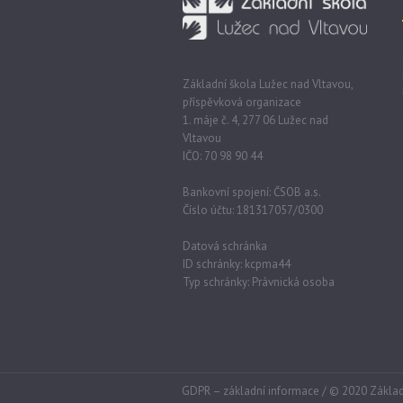
Základní škola Lužec nad Vltavou,
příspěvková organizace
1. máje č. 4, 277 06 Lužec nad
Vltavou
IČO: 70 98 90 44
Bankovní spojení: ČSOB a.s.
Číslo účtu: 181317057/0300
Datová schránka
ID schránky: kcpma44
Typ schránky: Právnická osoba
GDPR – základní informace
/ © 2020 Základ