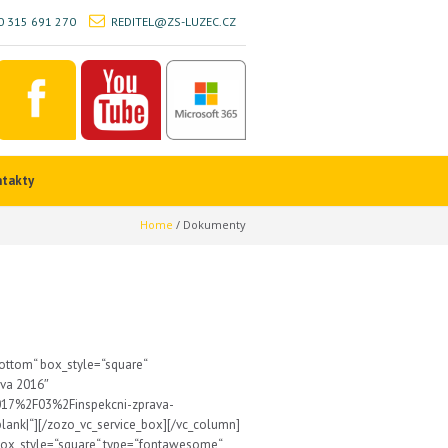
 315 691 270
REDITEL@ZS-LUZEC.CZ
ntakty
Home
/
Dokumenty
ottom“ box_style=“square“
áva 2016″
017%2F03%2Finspekcni-zprava-
k|“][/zozo_vc_service_box][/vc_column]
box_style=“square“ type=“fontawesome“