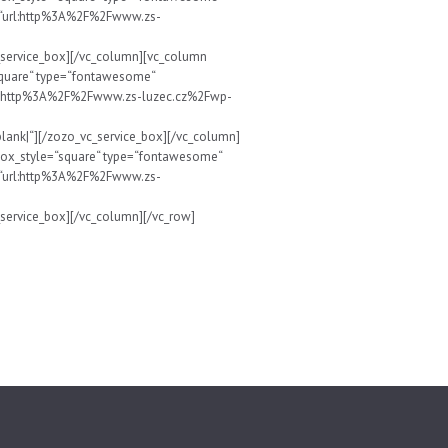
l=“url:http%3A%2F%2Fwww.zs-
_service_box][/vc_column][vc_column
square“ type=“fontawesome“
“url:http%3A%2F%2Fwww.zs-luzec.cz%2Fwp-
k|“][/zozo_vc_service_box][/vc_column]
box_style=“square“ type=“fontawesome“
l=“url:http%3A%2F%2Fwww.zs-
service_box][/vc_column][/vc_row]