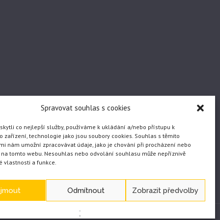
Spravovat souhlas s cookies
ytli co nejlepší služby, používáme k ukládání a/nebo přístupu k
 zařízení, technologie jako jsou soubory cookies. Souhlas s těmito
mi nám umožní zpracovávat údaje, jako je chování při procházení nebo
D na tomto webu. Nesouhlas nebo odvolání souhlasu může nepříznivě
té vlastnosti a funkce.
ijmout
Odmítnout
Zobrazit předvolby
WEB vytvořil JČ