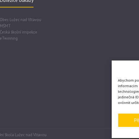
Důležité odkazy
Obec Lužec nad Vltavou
MŠMT
Česká školní inspekce
eTwinning
Abychom posk
informacím o
technologie
jedinečná I
ovlivnit urči
Př
ní škola Lužec nad Vltavou