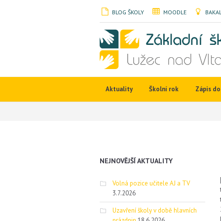
BLOG ŠKOLY
MOODLE
BAKAL
Aktuality
Školní rok
Zápis do 
NEJNOVĚJŠÍ AKTUALITY
Volná pozice učitele AJ a TV
3.7.2026
Uzavření školy v době hlavních
prázdnin
18.6.2026