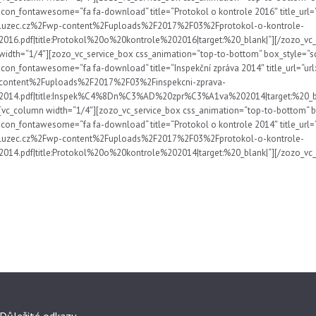
icon_fontawesome=“fa fa-download“ title=“Protokol o kontrole 2016″ title_ur
luzec.cz%2Fwp-content%2Fuploads%2F2017%2F03%2Fprotokol-o-kontrole-
2016.pdf|title:Protokol%20o%20kontrole%202016|target:%20_blank|“][/zozo_vc
width=“1/4″][zozo_vc_service_box css_animation=“top-to-bottom“ box_style=“
icon_fontawesome=“fa fa-download“ title=“Inspekční zpráva 2014″ title_url=
content%2Fuploads%2F2017%2F03%2Finspekcni-zprava-
2014.pdf|title:Inspek%C4%8Dn%C3%AD%20zpr%C3%A1va%202014|target:%20_blan
[vc_column width=“1/4″][zozo_vc_service_box css_animation=“top-to-bottom“ 
icon_fontawesome=“fa fa-download“ title=“Protokol o kontrole 2014″ title_ur
luzec.cz%2Fwp-content%2Fuploads%2F2017%2F03%2Fprotokol-o-kontrole-
2014.pdf|title:Protokol%20o%20kontrole%202014|target:%20_blank|“][/zozo_vc_