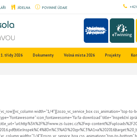
+420
ÁŘI
JÍDELNA
POVINNÉ ÚDAJE
1. třídy 2026
Dokumenty
Volná místa 2026
Projekty
Ko
[vc_row][vc_column width=“1/4″][zozo_vc_service_box css_animation=“top-to-b
type=“fontawesome“ icon_fontawesome=“fa fa-download“ title=“Inspekční zpr
title_url=“url:http%3A%2F%2Fwww.zs-luzec.cz%2Fwp-content%2Fuploads%2F2
2016.pdf|title:Inspek%C4%8Dn%C3%AD%20zpr%C3%A1va%202016|target:%20_blan
[vc_column width=“1/4″][zozo_vc_service_box css_animation=“top-to-bottom“ 