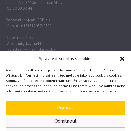
1. máje č. 4, 277 06 Lužec nad Vltavou
IČO: 70 98 90 44
Bankovní spojení: ČSOB a.s.
Číslo účtu: 181317057/0300
Datová schránka
ID schránky: kcpma44
Typ schránky: Právnická osoba
Spravovat souhlas s cookies
Důležité odkazy
Abychom poskytli co nejlepší služby, používáme k ukládání a/nebo
přístupu k informacím o zařízení, technologie jako jsou soubory cookies.
Souhlas s těmito technologiemi nám umožní zpracovávat údaje, jako je
Obec Lužec nad Vltavou
chování při procházení nebo jedinečná ID na tomto webu. Nesouhlas nebo
odvolání souhlasu může nepříznivě ovlivnit určité vlastnosti a funkce.
MŠMT
Česká školní inspekce
eTwinning
Přijmout
Odmítnout