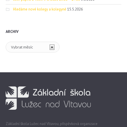
Hledáme nové kolegy a kolegyně
15.5.2026
ARCHIV
Archiv
Základní škola Lužec nad Vltavou, příspěvková organizace