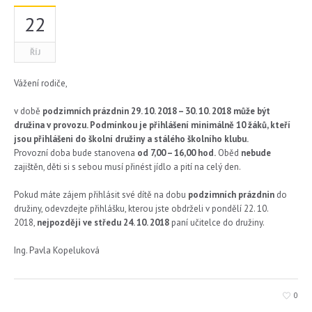
22
ŘÍJ
Vážení rodiče,
v době
podzimních prázdnin 29. 10. 2018 – 30. 10. 2018 může být
družina v provozu. Podmínkou je přihlášení minimálně 10 žáků, kteří
jsou přihlášeni do školní družiny a stálého školního klubu.
Provozní doba bude stanovena
od 7,00 – 16,00 hod.
Oběd
nebude
zajištěn, děti si s sebou musí přinést jídlo a pití na celý den.
Pokud máte zájem přihlásit své dítě na dobu
podzimních prázdnin
do
družiny, odevzdejte přihlášku, kterou jste obdrželi v pondělí 22. 10.
2018,
nejpozději ve středu 24. 10. 2018
paní učitelce do družiny.
Ing. Pavla Kopeluková
0