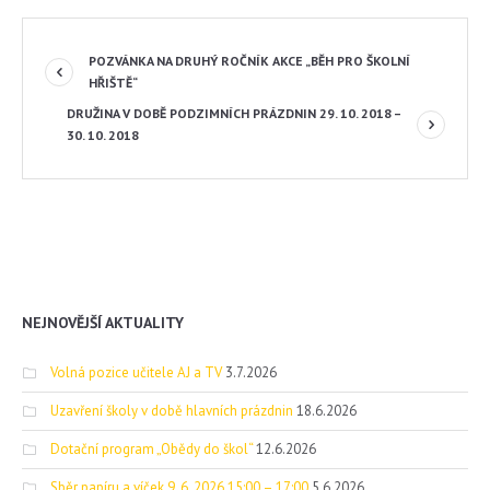
POZVÁNKA NA DRUHÝ ROČNÍK AKCE „BĚH PRO ŠKOLNÍ
HŘIŠTĚ“
DRUŽINA V DOBĚ PODZIMNÍCH PRÁZDNIN 29. 10. 2018 –
30. 10. 2018
NEJNOVĚJŠÍ AKTUALITY
Volná pozice učitele AJ a TV
3.7.2026
Uzavření školy v době hlavních prázdnin
18.6.2026
Dotační program „Obědy do škol“
12.6.2026
Sběr papíru a víček 9. 6. 2026 15:00 – 17:00
5.6.2026