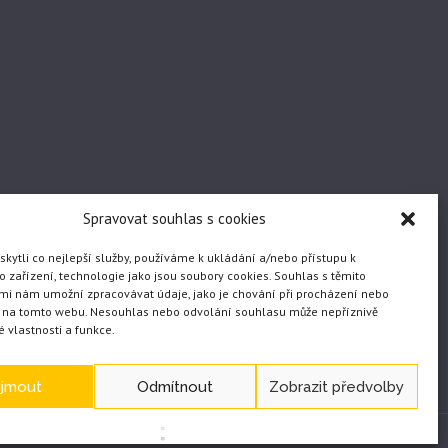
Spravovat souhlas s cookies
ytli co nejlepší služby, používáme k ukládání a/nebo přístupu k
 zařízení, technologie jako jsou soubory cookies. Souhlas s těmito
mi nám umožní zpracovávat údaje, jako je chování při procházení nebo
D na tomto webu. Nesouhlas nebo odvolání souhlasu může nepříznivě
té vlastnosti a funkce.
ijmout
Odmítnout
Zobrazit předvolby
WEB vytvořil JČ