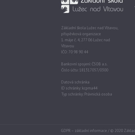
Základní škola Lužec nad Vltavou,
příspěvková organizace
1. máje č. 4, 277 06 Lužec nad
Vltavou
IČO: 70 98 90 44
Bankovní spojení: ČSOB a.s.
Číslo účtu: 181317057/0300
Datová schránka
ID schránky: kcpma44
Typ schránky: Právnická osoba
GDPR – základní informace
/ © 2020 Základ