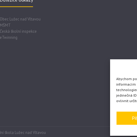
Obec Lužec nad Vltavou
MŠMT
Česká školní inspekce
eTwinning
Abychom posk
informacím o
technologie
jedinečná I
ovlivnit urči
Př
ní škola Lužec nad Vltavou