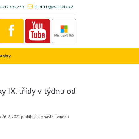
 315 691 270
REDITEL@ZS-LUZEC.CZ
ntakty
y IX. třídy v týdnu od
do 26. 2. 2021 probíhají dle následovného