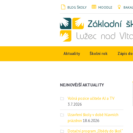
BLOG ŠKOLY
MOODLE
BAKAL
Aktuality
Školní rok
Zápis do 
NEJNOVĚJŠÍ AKTUALITY
Volná pozice učitele AJ a TV
3.7.2026
Uzavření školy v době hlavních
prázdnin
18.6.2026
Dotační program „Obědy do škol“