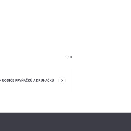
0
 RODIČE PRVŇÁČKŮ A DRUHÁČKŮ