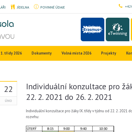
+420
ÁŘI
JÍDELNA
POVINNÉ ÚDAJE
1. třídy 2026
Dokumenty
Volná místa 2026
Projekty
Ko
Individuální konzultace pro žák
22
22. 2. 2021 do 26. 2. 2021
ÚNO
Individuální konzultace pro žáky IX. třídy v týdnu od 22. 2. 2021 
rozvrhu: