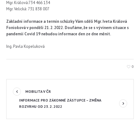
Mgr. Králová:734 466 134
Mgr. Velická: 731 838 007
Základní informace a termín schůzky Vám sdělí Mgr. Iveta Králová
Fonioková v pondělí 21. 2. 2022.
Doufáme, že se s vývinem situace s
pandemií Covid 19 nebudou informace den ze dne měnit.
Ing. Pavla Kopeluková
0
MOBILITA V ČR
INFORMACE PRO ZÁKONNÉ ZÁSTUPCE – ZMĚNA
ROZVRHU OD 23. 2. 2022