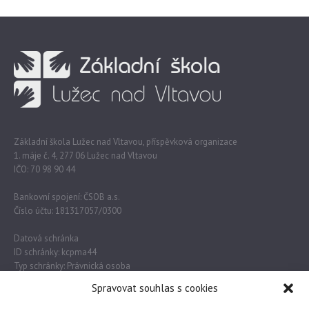
Základní škola Lužec nad Vltavou, příspěvková organizace
1. máje č. 4, 277 06 Lužec nad Vltavou
IČO: 70 98 90 44
Bankovní spojení: ČSOB a.s.
Číslo účtu: 181317057/0300
Datová schránka
ID schránky: kcpma44
Typ schránky: Právnická osoba
Spravovat souhlas s cookies
Důležité odkazy