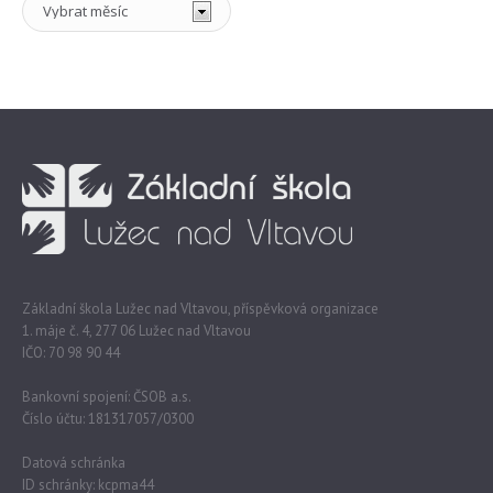
Základní škola Lužec nad Vltavou, příspěvková organizace
1. máje č. 4, 277 06 Lužec nad Vltavou
IČO: 70 98 90 44
Bankovní spojení: ČSOB a.s.
Číslo účtu: 181317057/0300
Datová schránka
ID schránky: kcpma44