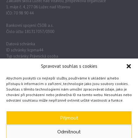
Základní škola Lužec nad Vltavou, příspěvková organizace
1. máje č. 4, 277 06 Lužec nad Vltavou
IČO: 70 98 90 44
Bankovní spojení: ČSOB a.s.
Číslo účtu: 181317057/0300
Datová schránka
ID schránky: kcpma44
Typ schránky: Právnická osoba
Spravovat souhlas s cookies
Důležité odkazy
Abychom poskytli co nejlepší služby, používáme k ukládání a/nebo
přístupu k informacím o zařízení, technologie jako jsou soubory cookies.
Souhlas s těmito technologiemi nám umožní zpracovávat údaje, jako je
Obec Lužec nad Vltavou
chování při procházení nebo jedinečná ID na tomto webu. Nesouhlas nebo
odvolání souhlasu může nepříznivě ovlivnit určité vlastnosti a funkce.
MŠMT
Česká školní inspekce
eTwinning
Přijmout
Odmítnout