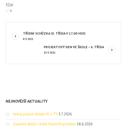
3
Zář
0
TŘÍDNÍ SCHŮZKA IX. TŘÍDA V 17,00 HOD.
8.9.2021
PROJEKTOVÝ DEN VE ŠKOLE – 6. TŘÍDA
13.9.2021
NEJNOVĚJŠÍ AKTUALITY
Volná pozice učitele AJ a TV
3.7.2026
Uzavření školy v době hlavních prázdnin
18.6.2026