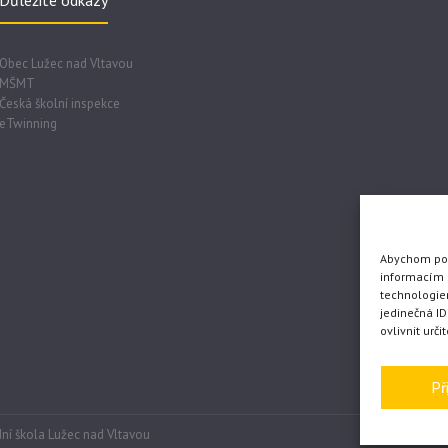
Důležité odkazy
Obec Lužec nad Vltavou
MŠMT
Česká školní inspekce
eTwinning
Abychom posk
informacím o
technologie
jedinečná I
ovlivnit urči
Př
ní škola Lužec nad Vltavou