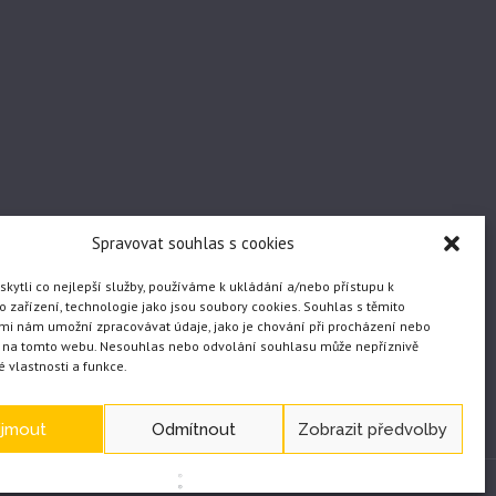
Spravovat souhlas s cookies
ytli co nejlepší služby, používáme k ukládání a/nebo přístupu k
 zařízení, technologie jako jsou soubory cookies. Souhlas s těmito
mi nám umožní zpracovávat údaje, jako je chování při procházení nebo
D na tomto webu. Nesouhlas nebo odvolání souhlasu může nepříznivě
té vlastnosti a funkce.
ijmout
Odmítnout
Zobrazit předvolby
WEB vytvořil JČ