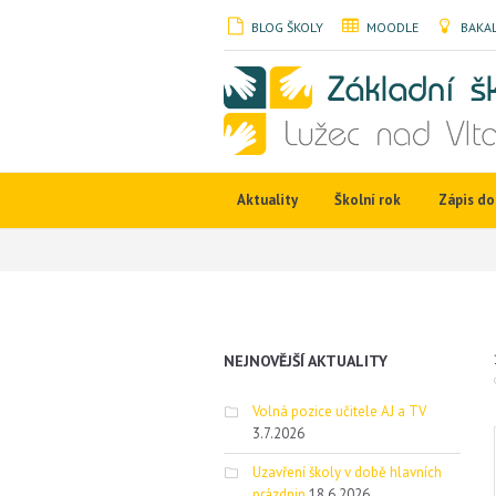
BLOG ŠKOLY
MOODLE
BAKAL
Aktuality
Školní rok
Zápis do 
NEJNOVĚJŠÍ AKTUALITY
Volná pozice učitele AJ a TV
3.7.2026
Uzavření školy v době hlavních
prázdnin
18.6.2026