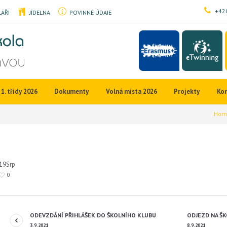
+420
ÁŘI
JÍDELNA
POVINNÉ ÚDAJE
1. třídy 2026
Dokumenty
Volná místa 2026
Projekty
Ko
Hom
19
Srp
0
ODEVZDÁNÍ PŘIHLÁŠEK DO ŠKOLNÍHO KLUBU
ODJEZD NA ŠKOL
3.9.2021
8.9.2021