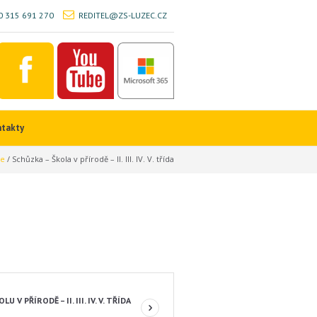
 315 691 270
REDITEL@ZS-LUZEC.CZ
ntakty
e
/
Schůzka – Škola v přírodě – II. III. IV. V. třída
U V PŘÍRODĚ – II. III. IV. V. TŘÍDA