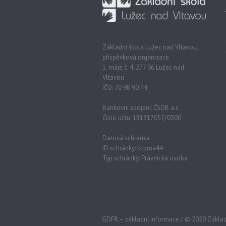
Základní škola Lužec nad Vltavou,
příspěvková organizace
1. máje č. 4, 277 06 Lužec nad
Vltavou
IČO: 70 98 90 44
Bankovní spojení: ČSOB a.s.
Číslo účtu: 181317057/0300
Datová schránka
ID schránky: kcpma44
Typ schránky: Právnická osoba
GDPR – základní informace
/ © 2020 Základ