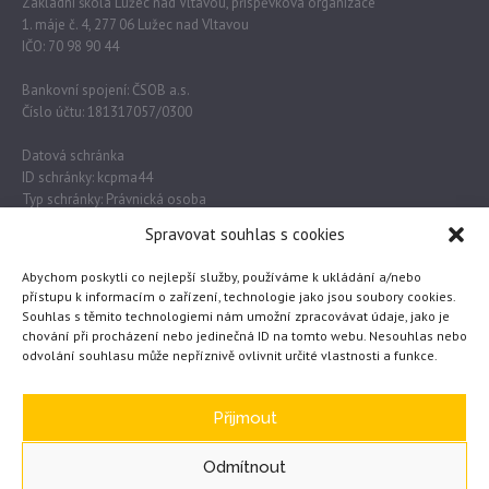
Základní škola Lužec nad Vltavou, příspěvková organizace
1. máje č. 4, 277 06 Lužec nad Vltavou
IČO: 70 98 90 44
Bankovní spojení: ČSOB a.s.
Číslo účtu: 181317057/0300
Datová schránka
ID schránky: kcpma44
Typ schránky: Právnická osoba
Spravovat souhlas s cookies
Důležité odkazy
Abychom poskytli co nejlepší služby, používáme k ukládání a/nebo
přístupu k informacím o zařízení, technologie jako jsou soubory cookies.
Souhlas s těmito technologiemi nám umožní zpracovávat údaje, jako je
Obec Lužec nad Vltavou
chování při procházení nebo jedinečná ID na tomto webu. Nesouhlas nebo
odvolání souhlasu může nepříznivě ovlivnit určité vlastnosti a funkce.
MŠMT
Česká školní inspekce
eTwinning
Přijmout
Odmítnout