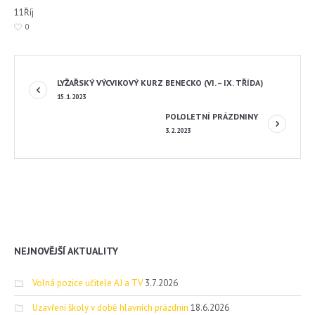
11
Říj
0
LYŽAŘSKÝ VÝCVIKOVÝ KURZ BENECKO (VI. – IX. TŘÍDA)
15.1.2023
POLOLETNÍ PRÁZDNINY
3.2.2023
NEJNOVĚJŠÍ AKTUALITY
Volná pozice učitele AJ a TV
3.7.2026
Uzavření školy v době hlavních prázdnin
18.6.2026