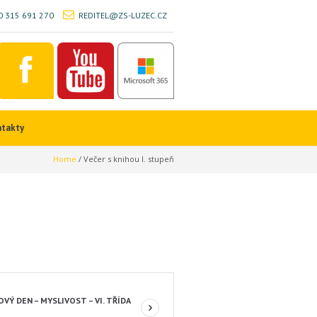
 315 691 270
REDITEL@ZS-LUZEC.CZ
ntakty
Home
/
Večer s knihou I. stupeň
VÝ DEN – MYSLIVOST – VI. TŘÍDA