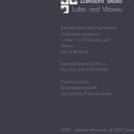
Základní škola Lužec nad Vltavou,
příspěvková organizace
1. máje č. 4, 277 06 Lužec nad
Vltavou
IČO: 70 98 90 44
Bankovní spojení: ČSOB a.s.
Číslo účtu: 181317057/0300
Datová schránka
ID schránky: kcpma44
Typ schránky: Právnická osoba
GDPR – základní informace
/ © 2020 Základ