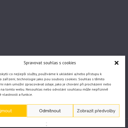
Spravovat souhlas s cookies
ytli co nejlepší služby, používáme k ukládání a/nebo přístupu k
 zařízení, technologie jako jsou soubory cookies. Souhlas s těmito
mi nám umožní zpracovávat údaje, jako je chování při procházení nebo
D na tomto webu. Nesouhlas nebo odvolání souhlasu může nepříznivě
té vlastnosti a funkce.
ijmout
Odmítnout
Zobrazit předvolby
WEB vytvořil JČ