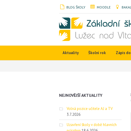
BLOG ŠKOLY
MOODLE
BAKAL
Aktuality
Školní rok
Zápis do 
NEJNOVĚJŠÍ AKTUALITY
Volná pozice učitele AJ a TV
3.7.2026
Uzavření školy v době hlavních
prázdnin
18.6.2026