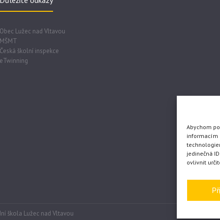
Důležité odkazy
Obec Lužec nad Vltavou
MŠMT
Česká školní inspekce
eTwinning
Abychom posk
informacím o
technologie
jedinečná I
ovlivnit urči
Př
ní škola Lužec nad Vltavou