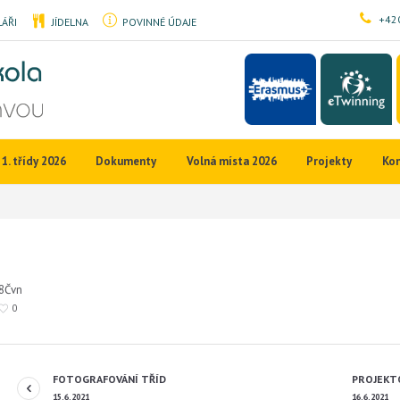
+420
ÁŘI
JÍDELNA
POVINNÉ ÚDAJE
1. třídy 2026
Dokumenty
Volná místa 2026
Projekty
Ko
8
Čvn
0
FOTOGRAFOVÁNÍ TŘÍD
PROJEKTO
15.6.2021
16.6.2021