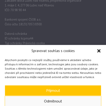
Základní škola Lužec nad Vltavou, příspěvková organizace
1. máje č. 4, 277 06 Lužec nad Vltavou
IČO: 70 98 90 44
Bankovní spojení: ČSOB a.s.
Číslo účtu: 181317057/0300
Datová schránka
ID schránky: kcpma44
Typ schránky: Právnická osoba
Spravovat souhlas s cookies
Důležité odkazy
Abychom poskytli co nejlepší služby, používáme k ukládání a/nebo
přístupu k informacím o zařízení, technologie jako jsou soubory cookies.
Souhlas s těmito technologiemi nám umožní zpracovávat údaje, jako je
Obec Lužec nad Vltavou
chování při procházení nebo jedinečná ID na tomto webu. Nesouhlas nebo
odvolání souhlasu může nepříznivě ovlivnit určité vlastnosti a funkce.
MŠMT
Česká školní inspekce
eTwinning
Přijmout
Odmítnout