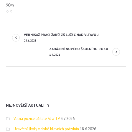
9
Čvn
0
VERNISÁŽ PRACÍ ŽÁKŮ ZŠ LUŽEC NAD VLTAVOU
28.6.2021
ZAHÁJENÍ NOVÉHO ŠKOLNÍHO ROKU
1.9.2021
NEJNOVĚJŠÍ AKTUALITY
Volná pozice učitele AJ a TV
3.7.2026
Uzavření školy v době hlavních prázdnin
18.6.2026