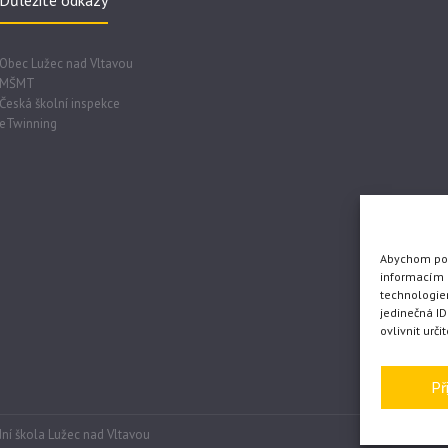
Důležité odkazy
Obec Lužec nad Vltavou
MŠMT
Česká školní inspekce
eTwinning
Abychom posk
informacím o
technologie
jedinečná I
ovlivnit urči
Př
ní škola Lužec nad Vltavou