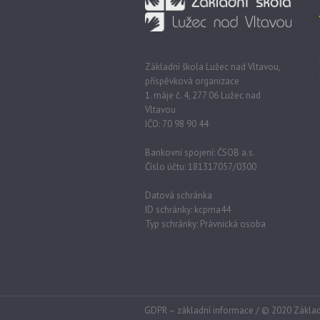
Základní škola Lužec nad Vltavou,
příspěvková organizace
1. máje č. 4, 277 06 Lužec nad
Vltavou
IČO: 70 98 90 44
Bankovní spojení: ČSOB a.s.
Číslo účtu: 181317057/0300
Datová schránka
ID schránky: kcpma44
Typ schránky: Právnická osoba
GDPR – základní informace
/ © 2020 Základ