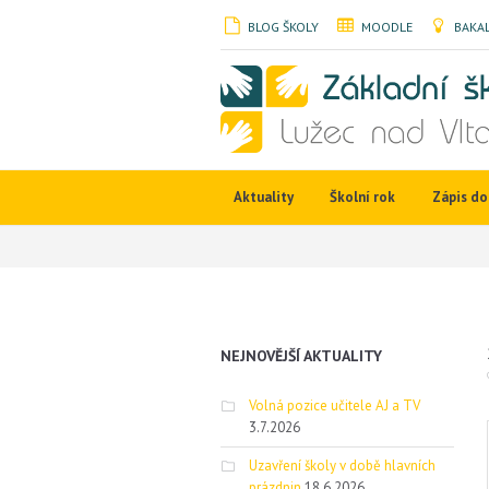
BLOG ŠKOLY
MOODLE
BAKAL
Aktuality
Školní rok
Zápis do 
NEJNOVĚJŠÍ AKTUALITY
Volná pozice učitele AJ a TV
3.7.2026
Uzavření školy v době hlavních
prázdnin
18.6.2026