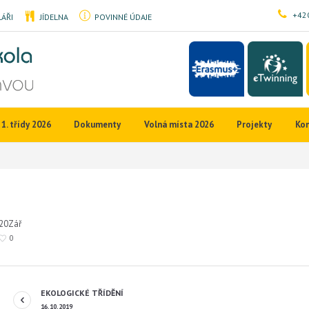
+420
ÁŘI
JÍDELNA
POVINNÉ ÚDAJE
1. třídy 2026
Dokumenty
Volná místa 2026
Projekty
Ko
20
Zář
0
EKOLOGICKÉ TŘÍDĚNÍ
16.10.2019