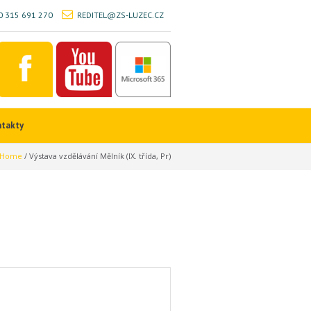
 315 691 270
REDITEL@ZS-LUZEC.CZ
ntakty
Home
/
Výstava vzdělávání Mělník (IX. třída, Pr)