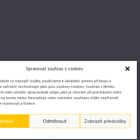
Spravovat souhlas s cookies
ytli co nejlepší služby, používáme k ukládání a/nebo přístupu k
 zařízení, technologie jako jsou soubory cookies. Souhlas s těmito
mi nám umožní zpracovávat údaje, jako je chování při procházení nebo
D na tomto webu. Nesouhlas nebo odvolání souhlasu může nepříznivě
té vlastnosti a funkce.
ijmout
Odmítnout
Zobrazit předvolby
WEB vytvořil JČ