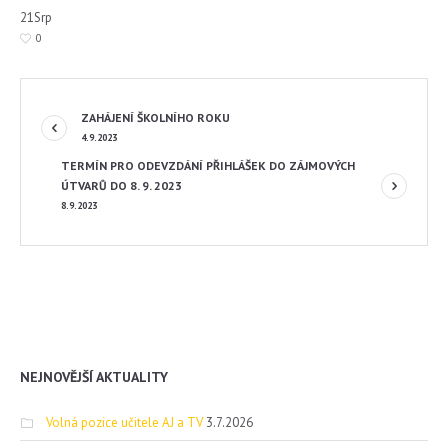
21
Srp
0
ZAHÁJENÍ ŠKOLNÍHO ROKU
4.9.2023
TERMÍN PRO ODEVZDÁNÍ PŘIHLÁŠEK DO ZÁJMOVÝCH
ÚTVARŮ DO 8. 9. 2023
8.9.2023
NEJNOVĚJŠÍ AKTUALITY
Volná pozice učitele AJ a TV
3.7.2026