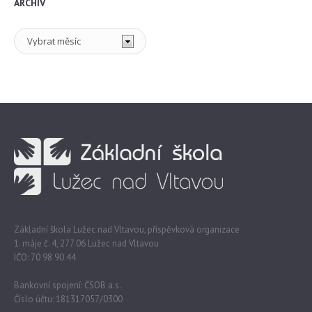
ARCHIV
Archiv
Základní škola Lužec nad Vltavou, příspěvková organizace
1. máje č. 4, 277 06 Lužec nad Vltavou
IČO: 70 98 90 44
Bankovní spojení: ČSOB a.s.
Číslo účtu: 181317057/0300