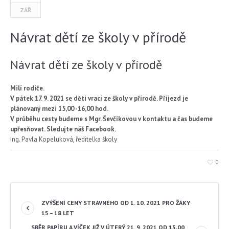
ZÁŘ
Návrat dětí ze školy v přírodě
Návrat dětí ze školy v přírodě
Milí rodiče.
V pátek 17. 9. 2021 se děti vrací ze školy v přírodě. Příjezd je
plánovaný mezi 15,00 -16,00 hod.
V průběhu cesty budeme s Mgr. Ševčíkovou v kontaktu a čas budeme
upřesňovat. Sledujte náš Facebook.
Ing. Pavla Kopeluková, ředitelka školy
0
ZVÝŠENÍ CENY STRAVNÉHO OD 1. 10. 2021 PRO ŽÁKY
15 – 18 LET
SBĚR PAPÍRU A VÍČEK JIŽ V ÚTERÝ 21. 9. 2021 OD 15,00