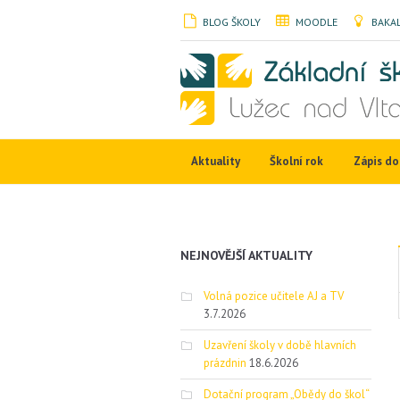
BLOG ŠKOLY
MOODLE
BAKAL
Aktuality
Školní rok
Zápis do 
NEJNOVĚJŠÍ AKTUALITY
Volná pozice učitele AJ a TV
3.7.2026
Uzavření školy v době hlavních
prázdnin
18.6.2026
Dotační program „Obědy do škol“