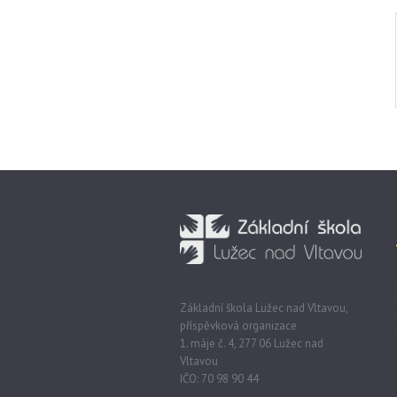
Základní škola Lužec nad Vltavou,
příspěvková organizace
1. máje č. 4, 277 06 Lužec nad
Vltavou
IČO: 70 98 90 44