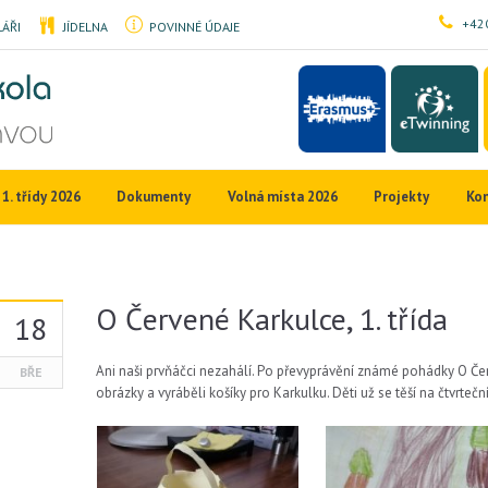
+420
ÁŘI
JÍDELNA
POVINNÉ ÚDAJE
1. třídy 2026
Dokumenty
Volná místa 2026
Projekty
Ko
O Červené Karkulce, 1. třída
18
Ani naši prvňáčci nezahálí. Po převyprávění známé pohádky O Červ
BŘE
obrázky a vyráběli košíky pro Karkulku. Děti už se těší na čtvrteční