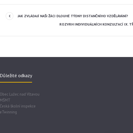
JAK ZVLÁDAJÍ NAŠI ŽÁCI DLOUHÉ TÝDNY DISTANČNÍHO VZDĚLÁVÁNÍ?
ROZVRH INDIVIDUÁLNÍCH KONZULTACÍ IX. TŘÍD
Důležité odkazy
Obec Lužec nad Vltavou
MŠMT
Česká školní inspekce
eTwinning