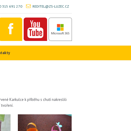
 315 691 270
REDITEL@ZS-LUZEC.CZ
ntakty
ené Karkulce k příběhu s chutí nakreslili
 tvoření.