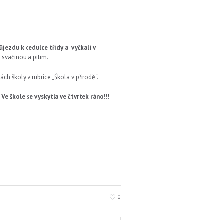
ůjezdu k cedulce třídy a
vyčkali v
 svačinou a pitím.
h školy v rubrice „Škola v přírodě“.
Ve škole se vyskytla ve čtvrtek ráno!!!
0