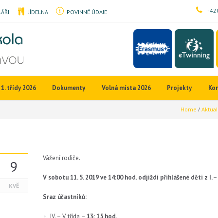
+420
ÁŘI
JÍDELNA
POVINNÉ ÚDAJE
1. třídy 2026
Dokumenty
Volná místa 2026
Projekty
Ko
Home
/
Aktual
Vážení rodiče.
9
V sobotu 11. 5. 2019 ve 14:00 hod. odjíždí přihlášené děti z I. – 
KVĚ
Sraz účastníků:
IV. – V. třída –
13: 15 hod.