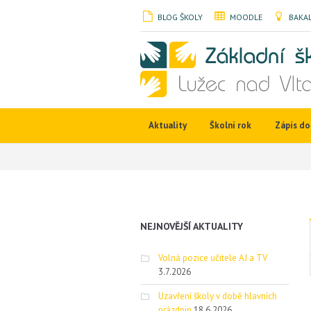
BLOG ŠKOLY
MOODLE
BAKAL
Aktuality
Školní rok
Zápis do 
NEJNOVĚJŠÍ AKTUALITY
Volná pozice učitele AJ a TV
3.7.2026
Uzavření školy v době hlavních
prázdnin
18.6.2026