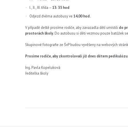
I., II., III. třída –
13: 35 hod
Odjezd dvěma autobusy ve
14,00 hod.
V případě deště prosíme rodiče, aby zavazadla dětí umístili
do pr
prostorách školy
. Do autobusu si děti vezmou pouze batůžek se
Skupinové fotografie ze ŠvP budou vyvěšeny na webových stránkác
Prosíme rodiče, aby zkontrolovali již dnes dětem pedikulózu. 
Ing. Pavla Kopeluková
ředitelka školy