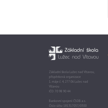
Základní škola Lužec nad Vltavou,
příspěvková organizace
1. máje č. 4, 277 06 Lužec nad
Vltavou
IČO: 70 98 90 44
Bankovní spojení: ČSOB a.s.
Číslo účtu: 181317057/0300