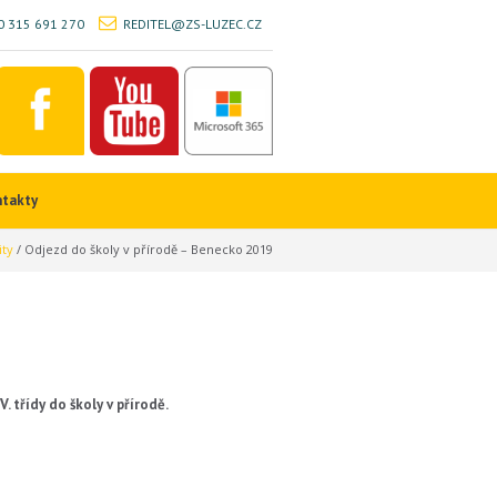
 315 691 270
REDITEL@ZS-LUZEC.CZ
ntakty
ity
/
Odjezd do školy v přírodě – Benecko 2019
V. třídy do školy v přírodě.