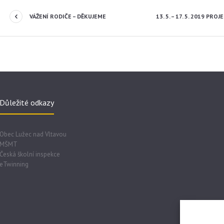
VÁŽENÍ RODIČE – DĚKUJEME
13. 5. – 17. 5. 2019 PR
Důležité odkazy
Obec Lužec nad Vltavou
MŠMT
Česká školní inspekce
eTwinning