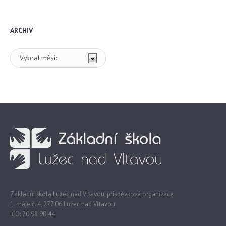
ARCHIV
Archiv
Základní škola Lužec nad Vltavou, příspěvková organizace
1. máje č. 4, 277 06 Lužec nad Vltavou
IČO: 70 98 90 44