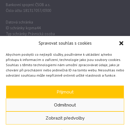
Bankovní spojení: ČSOB a.s.
Číslo účtu: 181317057/0300
Datová schránka
ID schránky: kcpma44
Typ schránky: Právnická osoba
Spravovat souhlas s cookies
Důležité odkazy
Abychom poskytli co nejlepší služby, používáme k ukládání a/nebo
přístupu k informacím o zařízení, technologie jako jsou soubory cookies.
Souhlas s těmito technologiemi nám umožní zpracovávat údaje, jako je
chování při procházení nebo jedinečná ID na tomto webu. Nesouhlas nebo
Obec Lužec nad Vltavou
odvolání souhlasu může nepříznivě ovlivnit určité vlastnosti a funkce.
MŠMT
Česká školní inspekce
eTwinning
Přijmout
Odmítnout
Zobrazit předvolby
GDPR – základní informace
/ © 2020 Základní škola
WEB vytvořil JČ
Lužec nad Vltavou