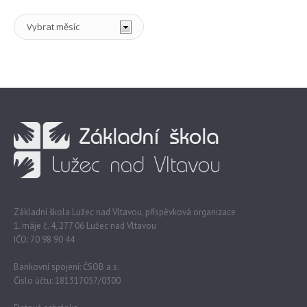
Archiv
Základní škola Lužec nad Vltavou, příspěvková organizace
1. máje č. 4, 277 06 Lužec nad Vltavou
IČO: 70 98 90 44
Bankovní spojení: ČSOB a.s.
Číslo účtu: 181317057/0300