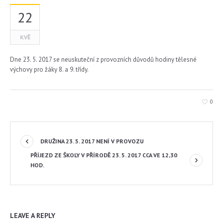
22
KVĚ
Dne 23. 5. 2017 se neuskuteční z provozních důvodů hodiny tělesné
výchovy pro žáky 8. a 9. třídy.
0
DRUŽINA 23. 5. 2017 NENÍ V PROVOZU
PŘÍJEZD ZE ŠKOLY V PŘÍRODĚ 23. 5. 2017 CCA VE 12,30
HOD.
LEAVE A REPLY