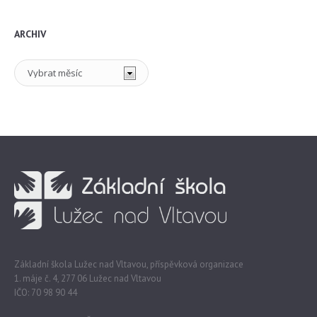
ARCHIV
Archiv
Základní škola Lužec nad Vltavou, příspěvková organizace
1. máje č. 4, 277 06 Lužec nad Vltavou
IČO: 70 98 90 44