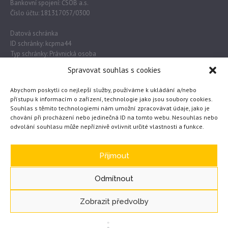
Bankovní spojení: ČSOB a.s.
Číslo účtu: 181317057/0300
Datová schránka
ID schránky: kcpma44
Typ schránky: Právnická osoba
Spravovat souhlas s cookies
Důležité odkazy
Abychom poskytli co nejlepší služby, používáme k ukládání a/nebo
přístupu k informacím o zařízení, technologie jako jsou soubory cookies.
Souhlas s těmito technologiemi nám umožní zpracovávat údaje, jako je
Obec Lužec nad Vltavou
chování při procházení nebo jedinečná ID na tomto webu. Nesouhlas nebo
odvolání souhlasu může nepříznivě ovlivnit určité vlastnosti a funkce.
MŠMT
Česká školní inspekce
eTwinning
Přijmout
Odmítnout
Zobrazit předvolby
GDPR – základní informace
/ © 2020 Základní škola
WEB vytvořil JČ
Lužec nad Vltavou