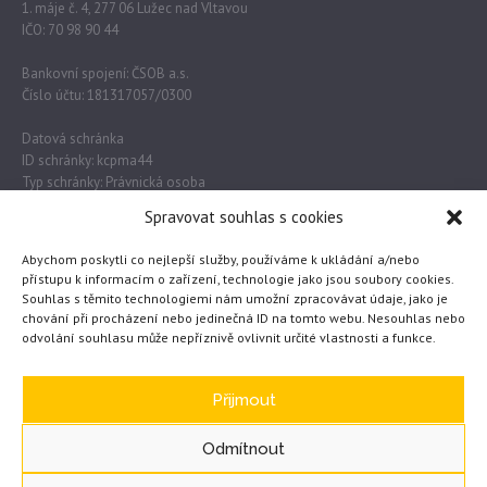
1. máje č. 4, 277 06 Lužec nad Vltavou
IČO: 70 98 90 44
Bankovní spojení: ČSOB a.s.
Číslo účtu: 181317057/0300
Datová schránka
ID schránky: kcpma44
Typ schránky: Právnická osoba
Spravovat souhlas s cookies
Důležité odkazy
Abychom poskytli co nejlepší služby, používáme k ukládání a/nebo
přístupu k informacím o zařízení, technologie jako jsou soubory cookies.
Souhlas s těmito technologiemi nám umožní zpracovávat údaje, jako je
Obec Lužec nad Vltavou
chování při procházení nebo jedinečná ID na tomto webu. Nesouhlas nebo
odvolání souhlasu může nepříznivě ovlivnit určité vlastnosti a funkce.
MŠMT
Česká školní inspekce
eTwinning
Přijmout
Odmítnout