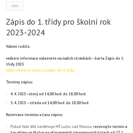
ÚNO
Zápis do 1. třídy pro školní rok
2023-2024
Vážení rodiče,
veškeré informace naleznete na našich stránkách – karta Zápis do 1.
třídy 2023
https://www.zs-luzec.cz/zapis-do-1-tridy/
Termíny zápisu:
4. 4. 2023 –úterý od 14,00 hod. do 18,00 hod.
5. 4. 2023 – středa od 14,00 hod. do 18,00 hod.
Rezervace termínu a času zápisu:
Pokud Vaše dítě navštěvuje MŠ Lužec nad Vltavou,
rezervujte termín a
čas
přímo ve školce na připravených záznamových listech od 27. 2.