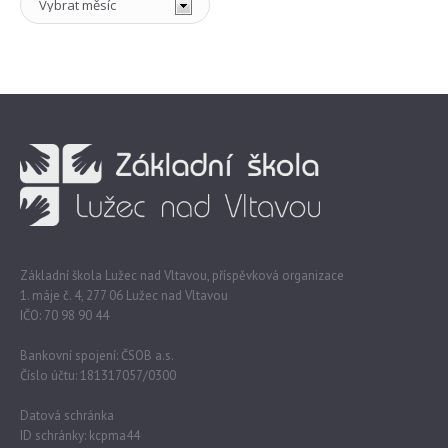
Základní škola Lužec nad Vltavou, příspěvková organizace
1. máje č. 4, 277 06 Lužec nad Vltavou
IČO: 70 98 90 44
Bankovní spojení: ČSOB a.s.
Číslo účtu: 181317057/0300
Datová schránka
ID schránky: kcpma44