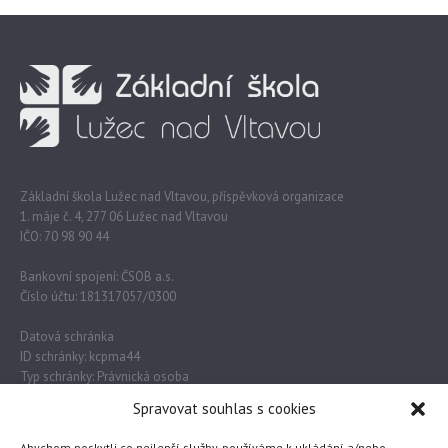
Základní škola Lužec nad Vltavou, příspěvková organizace
1. máje č. 4, 277 06 Lužec nad Vltavou
IČO: 70 98 90 44
Bankovní spojení: ČSOB a.s.
Číslo účtu: 181317057/0300
Datová schránka
ID schránky: kcpma44
Typ schránky: Právnická osoba
Spravovat souhlas s cookies
Důležité odkazy
Abychom poskytli co nejlepší služby, používáme k ukládání a/nebo