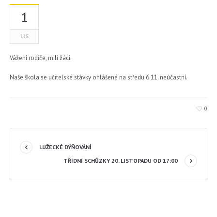
1
LIS
Vážení rodiče, milí žáci.
Naše škola se učitelské stávky ohlášené na středu 6.11. neúčastní.
0
LUŽECKÉ DÝŇOVÁNÍ
TŘÍDNÍ SCHŮZKY 20. LISTOPADU OD 17:00